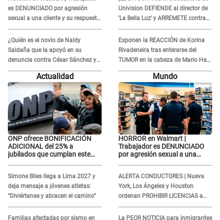
es DENUNCIADO por agresión
Univision DEFIENDE al director de
sexual a una cliente y su respuesta
'La Bella Luz' y ARREMETE contra
INDIGNÓ A TODOS
Naldy Saldaña: “Muchas
amantes...”
¿Quién es el novio de Naldy
Exponen la REACCIÓN de Korina
Saldaña que la apoyó en su
Rivadeneira tras enterarse del
denuncia contra César Sánchez y
TUMOR en la cabeza de Mario Hart:
confrontó al dueño de 'La Bella
"Ella estaba muy..."
Actualidad
Mundo
Luz'?
ONP ofrece BONIFICACIÓN
HORROR en Walmart |
ADICIONAL del 25% a
Trabajador es DENUNCIADO
jubilados que cumplan este
por agresión sexual a una
REQUISITO: revisa si accedes
cliente y su respuesta
aquí
INDIGNÓ A TODOS
Simone Biles llega a Lima 2027 y
ALERTA CONDUCTORES | Nueva
deja mensaje a jóvenes atletas:
York, Los Ángeles y Houston
“Diviértanse y abracen el camino”
ordenan PROHIBIR LICENCIAS a
quienes no presenten ESTE
DOCUMENTO
Familias afectadas por sismo en
La PEOR NOTICIA para inmigrantes