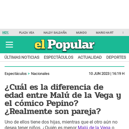
HOY:
PLAZA VEA
NALDY SALDAÑA
MUNDO
MARIO HART
SAM
ÚLTIMAS NOTICIAS
ESPECTÁCULOS
ACTUALIDAD
DEPORTES
Espectáculos
Nacionales
10 JUN 2023 | 16:19 H
¿Cuál es la diferencia de
edad entre Malú de la Vega y
el cómico Pepino?
¿Realmente son pareja?
Uno de ellos tiene dos hijas, mientras que el otro aún no
desea tener niños. ¿Quién es menor
Malú de la Vega
o