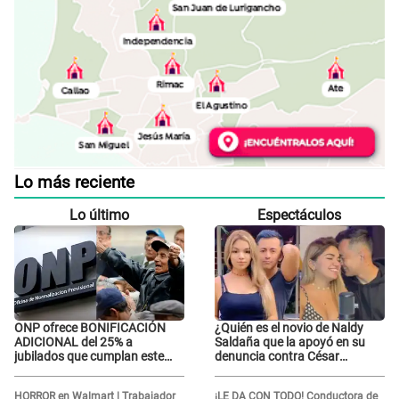
Lo más reciente
Lo último
Espectáculos
ONP ofrece BONIFICACIÓN
¿Quién es el novio de Naldy
ADICIONAL del 25% a
Saldaña que la apoyó en su
jubilados que cumplan este
denuncia contra César
REQUISITO: revisa si accedes
Sánchez y confrontó al dueño
aquí
de 'La Bella Luz'?
HORROR en Walmart | Trabajador
¡LE DA CON TODO! Conductora de