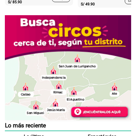
Comp
S/
85.90
S/
49.90
Lo más reciente