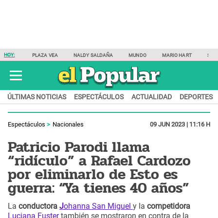
HOY:
PLAZA VEA
NALDY SALDAÑA
MUNDO
MARIO HART
SAM
ÚLTIMAS NOTICIAS
ESPECTÁCULOS
ACTUALIDAD
DEPORTES
Espectáculos
Nacionales
09 JUN 2023 | 11:16 H
Patricio Parodi llama
“ridículo” a Rafael Cardozo
por eliminarlo de Esto es
guerra: “Ya tienes 40 años”
La
conductora
J
ohanna San Miguel
y la
competidora
Luciana Fuster
también se mostraron en contra de la