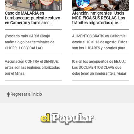
Caso de MALARIA en
Atención inmigrantes | Uscis
Lambayeque: paciente estuvo
MODIFICA SUS REGLAS: Los
en Camerún y familiares
trámites migratorios que
denuncian demora en
podrían necesitar tu prueba de
tratamiento
ADN
¡Pescado más CARO! Oleaje
ALIMENTOS GRATIS en California
anómalo golpea terminales de
desde el 10 al 13 de agosto: Estos
CHORRILLOS Y CALLAO
son los LUGARES y horarios para
recibir la ayuda
Vacunación CONTRA el DENGUE:
ICE en los aeropuertos de EE.UU.:
estas son las regiones priorizadas
Los DOCUMENTOS CLAVE que
por el Minsa
debe tener un inmigrante al viajar
Regresar al inicio