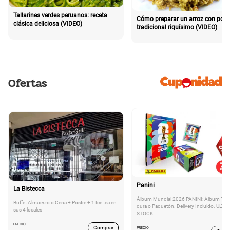
Tallarines verdes peruanos: receta
Cómo preparar un arroz con poll
clásica deliciosa (VIDEO)
tradicional riquísimo (VIDEO)
Ofertas
Panini
La Bistecca
Álbum Mundial 2026 PANINI: Álbum Tap
Buffet Almuerzo o Cena + Postre + 1 Ice tea en
dura o Paquetón. Delivery Incluido. ULTI
sus 4 locales
STOCK
PRECIO
Comprar
PRECIO