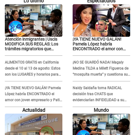
Lo último
Espectáculos
Atención inmigrantes | Uscis
¡YA TIENE NUEVO GALÁN!
MODIFICA SUS REGLAS: Los
Pamela López habría
trámites migratorios que
ENCONTRADO el amor con
podrían necesitar tu prueba de
joven empresario y Pati Lorena
ADN
la ECHA en VIVO
ALIMENTOS GRATIS en California
¡NO SE GUARDÓ NADA! Magaly
desde el 10 al 13 de agosto: Estos
Medina TILDA a Milett Figueroa de
son los LUGARES y horarios para
“mosquita muerta” y cuestiona su
recibir la ayuda
RECONCILIACIÓN con Marcelo
Tinelli en TV argentina
¡YA TIENE NUEVO GALÁN! Pamela
Naldy Saldaña toma RADICAL
López habría ENCONTRADO el
decisión tras CHATS que
amor con joven empresario y Pati
evidenciarían INFIDELIDAD a su
Lorena la ECHA en VIVO
novio con animador de 'La Bella
Actualidad
Mundo
Luz': "Un día..."