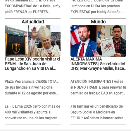
Naldy Saldaña DEFENDIÓ a sus
¡NO LES CREE! Dueño de 'La Bella
EXCOMPAÑERAS de 'La Bella Luz' y
Luz' pone en DUDA las pruebas
pidió FRENAR los FUERTES
EXPUESTAS por Naldy Saldaña:
ATAQUES en redes: “Aquí el único
“Quizá se han editado...”
Actualidad
Mundo
culpable...”
Papa León XIV podría visitar el
ALERTA MÁXIMA
PENAL de San Juan de
INMIGRANTES | Secretario del
Lurigancho en su VISITA al
DHS, Markwayne Mullin, hace
Perú: ESTO SE SABE
alarmante declaración: "Ahora
vamos por ellos"
Plaza Vea anuncia CIERRE TOTAL
ATENCIÓN INMIGRANTES | Así es
de sus tiendas a nivel nacional
el NUEVO TRÁMITE para renovar tu
durante el 12 de agosto por este
permiso de trabajo EAD en agosto
MOTIVO
del 2026
La FIL Lima 2026 cerró con más de
¿Tu familiar es un beneficiario del
400 mil visitantes y apunta a
Seguro Social o Medicare en
convertirse en una de las mejores
EE.UU.? Así debes informar sobre
ferias de Latinoamérica
su muerte para EVITAR COBROS