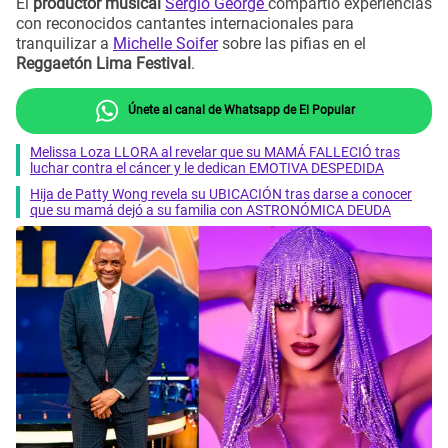
El
productor musical
Sergio George
compartió experiencias
con reconocidos cantantes internacionales para
tranquilizar a
Michelle Soifer
sobre las pifias en el
Reggaetón Lima Festival
.
Únete al canal de Whatsapp de El Popular
Melissa Loza LLORA al revelar que su MAMÁ FALLECIÓ tras
luchar contra el cáncer y le dedican EMOTIVA DESPEDIDA
Hija de Patty Wong revela su UBICACIÓN tras darse a conocer
que su mamá dejó a su familia con ASTRONÓMICA DEUDA