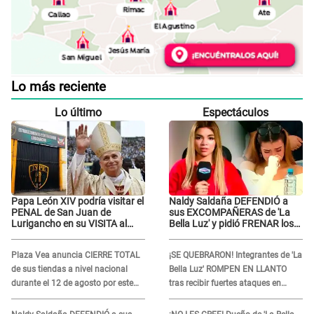
Lo más reciente
Lo último
Espectáculos
Papa León XIV podría visitar el
Naldy Saldaña DEFENDIÓ a
PENAL de San Juan de
sus EXCOMPAÑERAS de 'La
Lurigancho en su VISITA al
Bella Luz' y pidió FRENAR los
Perú: ESTO SE SABE
FUERTES ATAQUES en redes:
“Aquí el único culpable...”
Plaza Vea anuncia CIERRE TOTAL
¡SE QUEBRARON! Integrantes de 'La
de sus tiendas a nivel nacional
Bella Luz' ROMPEN EN LLANTO
durante el 12 de agosto por este
tras recibir fuertes ataques en
MOTIVO
redes por DENUNCIA de acoso
contra Naldy Saldaña