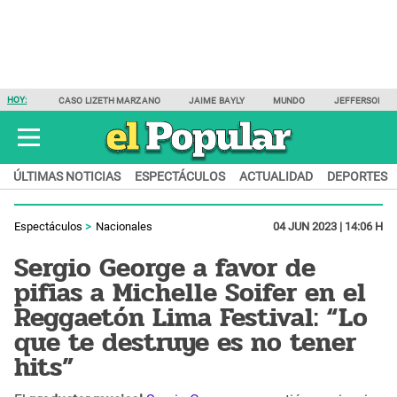
HOY:
CASO LIZETH MARZANO
JAIME BAYLY
MUNDO
JEFFERSON F
ÚLTIMAS NOTICIAS
ESPECTÁCULOS
ACTUALIDAD
DEPORTES
Espectáculos
Nacionales
04 JUN 2023 | 14:06 H
Sergio George a favor de
pifias a Michelle Soifer en el
Reggaetón Lima Festival: “Lo
que te destruye es no tener
hits”