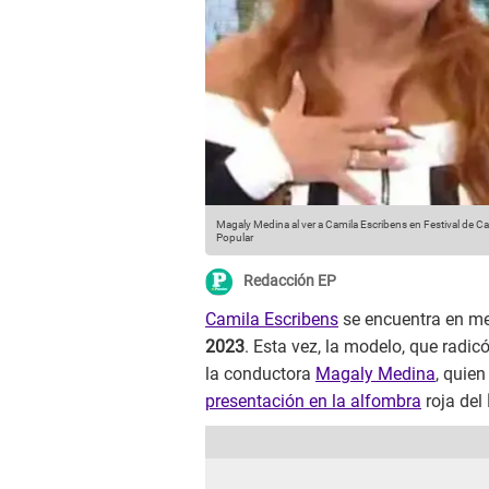
Magaly Medina al ver a Camila Escribens en Festival de C
Popular
Redacción EP
Camila Escribens
se encuentra en me
2023
. Esta vez, la modelo, que rad
la conductora
Magaly Medina
, quie
presentación en la alfombra
roja del