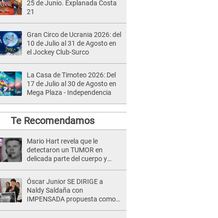
25 de Junio. Explanada Costa
21
Gran Circo de Ucrania 2026: del
10 de Julio al 31 de Agosto en
el Jockey Club-Surco
La Casa de Timoteo 2026: Del
17 de Julio al 30 de Agosto en
Mega Plaza - Independencia
Te Recomendamos
Mario Hart revela que le
detectaron un TUMOR en
delicada parte del cuerpo y
expone diagnóstico: "Dolores
muy fuertes..."
Óscar Junior SE DIRIGE a
Naldy Saldaña con
IMPENSADA propuesta como
nuevo líder de 'La Bella Luz' tras
denuncia: "Otro tipo de ley..."