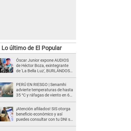
Lo último de El Popular
Óscar Junior expone AUDIOS
de Héctor Boza, exintegrante
de 'La Bella Luz', BURLÁNDOSE
de Anely Dávila tras acusarlo
de maltrato: "Grábame..."
PERÚ EN RIESGO | Senamhi
advierte temperaturas de hasta
35 °C y ráfagas de viento en 6
regiones del país
¡Atención afiliados! SIS otorga
beneficio económico y así
puedes consultar con tu DNI si
te corresponde