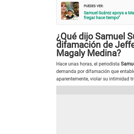
PUEDES VER:
Samuel Suárez apoya a Mag
fregar hace tiempo"
¿Qué dijo Samuel S
difamación de Jeff
Magaly Medina?
Hace unas horas, el periodista
Samue
demanda por difamación que entab
aparentemente, violar su intimidad tr