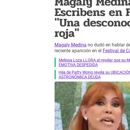
Magaly Medina
Escribens en 
"Una desconoc
roja"
Magaly Medina
no dudó en hablar de
reciente aparición en el
Festival de 
Melissa Loza LLORA al revelar que su M
EMOTIVA DESPEDIDA
Hija de Patty Wong revela su UBICACIÓN
ASTRONÓMICA DEUDA