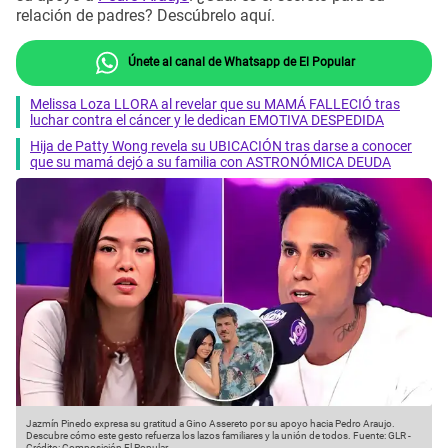
relación de padres? Descúbrelo aquí.
Únete al canal de Whatsapp de El Popular
Melissa Loza LLORA al revelar que su MAMÁ FALLECIÓ tras
luchar contra el cáncer y le dedican EMOTIVA DESPEDIDA
Hija de Patty Wong revela su UBICACIÓN tras darse a conocer
que su mamá dejó a su familia con ASTRONÓMICA DEUDA
Jazmín Pinedo expresa su gratitud a Gino Assereto por su apoyo hacia Pedro Araujo.
Descubre cómo este gesto refuerza los lazos familiares y la unión de todos.
Fuente: GLR
-
Crédito: Composición El Popular