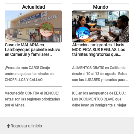
recibir la ayuda
novio con animador de 'La Bella
Actualidad
Mundo
Luz': "Un día..."
Caso de MALARIA en
Atención inmigrantes | Uscis
Lambayeque: paciente estuvo
MODIFICA SUS REGLAS: Los
en Camerún y familiares
trámites migratorios que
denuncian demora en
podrían necesitar tu prueba de
tratamiento
ADN
¡Pescado más CARO! Oleaje
ALIMENTOS GRATIS en California
anómalo golpea terminales de
desde el 10 al 13 de agosto: Estos
CHORRILLOS Y CALLAO
son los LUGARES y horarios para
recibir la ayuda
Vacunación CONTRA el DENGUE:
ICE en los aeropuertos de EE.UU.:
estas son las regiones priorizadas
Los DOCUMENTOS CLAVE que
por el Minsa
debe tener un inmigrante al viajar
Regresar al inicio