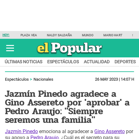
HOY:
PLAZA VEA
NALDY SALDAÑA
MUNDO
MARIO HART
SAM
ÚLTIMAS NOTICIAS
ESPECTÁCULOS
ACTUALIDAD
DEPORTES
Espectáculos
Nacionales
26 MAY 2023 | 14:07 H
Jazmín Pinedo agradece a
Gino Assereto por 'aprobar' a
Pedro Araujo: "Siempre
seremos una familia"
Jazmín Pinedo
emociona al agradecer a
Gino Assereto
por
su apoyo a
Pedro Araujo
. ¿Cuál es el secreto para su