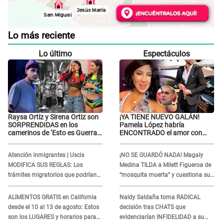
Lo más reciente
Lo último
Espectáculos
Raysa Ortiz y Sirena Ortiz son
¡YA TIENE NUEVO GALÁN!
SORPRENDIDAS en los
Pamela López habría
camerinos de ‘Esto es Guerra’
ENCONTRADO el amor con
tras FUERTE
joven empresario y Pati Lorena
ENFRENTAMIENTO con
la ECHA en VIVO
Atención inmigrantes | Uscis
¡NO SE GUARDÓ NADA! Magaly
Gabriel Moisés: “Gracias”
MODIFICA SUS REGLAS: Los
Medina TILDA a Milett Figueroa de
trámites migratorios que podrían
“mosquita muerta” y cuestiona su
necesitar tu prueba de ADN
RECONCILIACIÓN con Marcelo
Tinelli en TV argentina
ALIMENTOS GRATIS en California
Naldy Saldaña toma RADICAL
desde el 10 al 13 de agosto: Estos
decisión tras CHATS que
son los LUGARES y horarios para
evidenciarían INFIDELIDAD a su