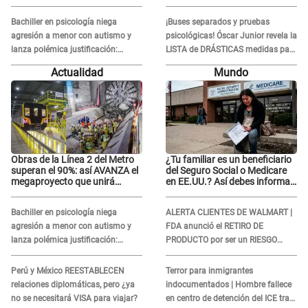
vía pública: “Lo hice por necesidad”
ARREMETE contra Claudia Salazar
Bachiller en psicología niega
¡Buses separados y pruebas
agresión a menor con autismo y
psicológicas! Óscar Junior revela la
lanza polémica justificación:
LISTA de DRÁSTICAS medidas para
"Defenderme ante..."
prevenir acoso en 'La Bella Luz' tras
Actualidad
Mundo
caso Naldy Saldaña
Obras de la Línea 2 del Metro
¿Tu familiar es un beneficiario
superan el 90%: así AVANZA el
del Seguro Social o Medicare
megaproyecto que unirá
en EE.UU.? Así debes informar
Callao y Ate
sobre su muerte para EVITAR
COBROS
Bachiller en psicología niega
ALERTA CLIENTES DE WALMART |
agresión a menor con autismo y
FDA anunció el RETIRO DE
lanza polémica justificación:
PRODUCTO por ser un RIESGO
"Defenderme ante..."
MORTAL para consumidores: ¿Cuál
es?
Perú y México REESTABLECEN
Terror para inmigrantes
relaciones diplomáticas, pero ¿ya
indocumentados | Hombre fallece
no se necesitará VISA para viajar?
en centro de detención del ICE tras