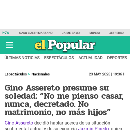
HOY:
CASO LIZETH MARZANO
JAIME BAYLY
MUNDO
JEFFERSON F
ÚLTIMAS NOTICIAS
ESPECTÁCULOS
ACTUALIDAD
DEPORTES
Espectáculos
Nacionales
23 MAY 2023 | 19:36 H
Gino Assereto presume su
soledad: “No me pienso casar,
nunca, decretado. No
matrimonio, no más hijos”
Gino Assereto
decidió hablar acerca de su situación
sentimental actual y de su expareja
Jazmín Pinedo,
quien