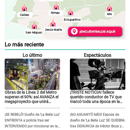
Lo más reciente
Lo último
Espectáculos
Obras de la Línea 2 del Metro
¡TRISTE NOTICIA! fallece
superan el 90%: así AVANZA el
querido conductor de TV que
megaproyecto que unirá
marcó toda una época en la
Callao y Ate
pantalla chica, así fue su
repentino adiós
¡SE REBELÓ! Dueño de ‘La Bella Luz’
¡NO AGUANTÓ MÁS! Esposa de
ENFRENTA a policía tras ser
dueño de ‘La Bella Luz’ SE QUIEBRA
INTERVENIDO por miccionar en la
tras DENUNCIA de Héctor Boza y