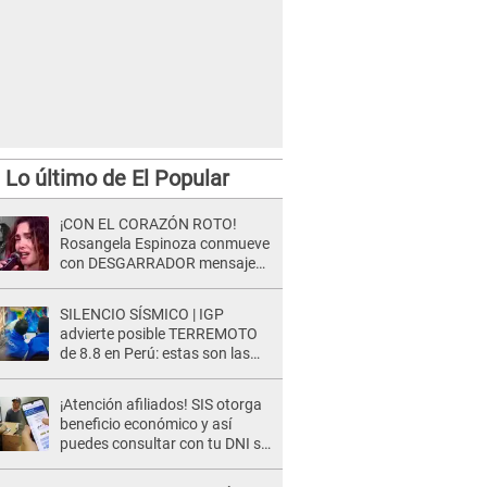
Lo último de El Popular
¡CON EL CORAZÓN ROTO!
Rosangela Espinoza conmueve
con DESGARRADOR mensaje
tras terrible pérdida: "Descansa
en paz..."
SILENCIO SÍSMICO | IGP
advierte posible TERREMOTO
de 8.8 en Perú: estas son las
zonas más expuestas
¡Atención afiliados! SIS otorga
beneficio económico y así
puedes consultar con tu DNI si
te corresponde