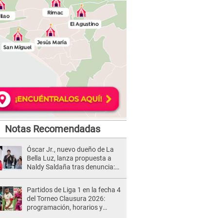
Notas Recomendadas
Óscar Jr., nuevo dueño de La
Bella Luz, lanza propuesta a
Naldy Saldaña tras denuncia:
“Va a haber otro tipo de ley”
Partidos de Liga 1 en la fecha 4
del Torneo Clausura 2026:
programación, horarios y
dónde ver