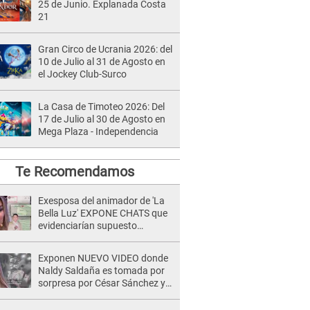
25 de Junio. Explanada Costa
21
Gran Circo de Ucrania 2026: del
10 de Julio al 31 de Agosto en
el Jockey Club-Surco
La Casa de Timoteo 2026: Del
17 de Julio al 30 de Agosto en
Mega Plaza - Independencia
Te Recomendamos
Exesposa del animador de 'La
Bella Luz' EXPONE CHATS que
evidenciarían supuesto
romance clandestino con Naldy
Saldaña, pese a tener pareja
Exponen NUEVO VIDEO donde
Naldy Saldaña es tomada por
sorpresa por César Sánchez y
ella evidencia su REACCIÓN: Le
agarró la mano