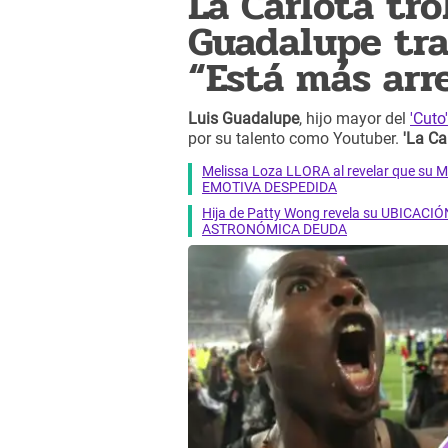
La Carlota tro
Guadalupe tra
“Está más arr
Luis Guadalupe
, hijo mayor del
'Cuto'
por su talento como Youtuber.
'La Car
Melissa Loza LLORA al revelar que su M
EMOTIVA DESPEDIDA
Hija de Patty Wong revela su UBICACIÓN
ASTRONÓMICA DEUDA