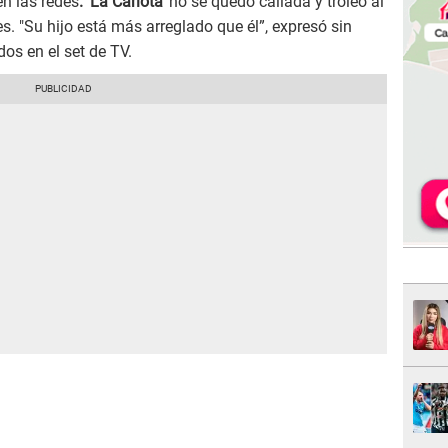
en las redes
. 'La Carlota'
no se quedó callada y troleó al
s. "Su hijo está más arreglado que él”, expresó sin
dos en el set de TV.