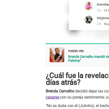
PUEDES VER:
Brenda Carvalho mandó vide
Paloma”
¿Cuál fue la revela
días atrás?
Brenda Carvalho
decidió dejar las c
casarse
con su pareja sentimental Ju
"No es duda con él (Julinho), el hecho