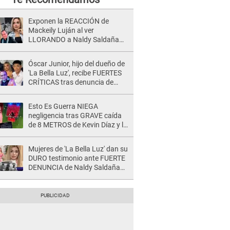
Exponen la REACCIÓN de
Mackeily Luján al ver
LLORANDO a Naldy Saldaña
tras AGRESIÓN de director de
'La Bella Luz': Esto hizo
Óscar Junior, hijo del dueño de
'La Bella Luz', recibe FUERTES
CRÍTICAS tras denuncia de
Naldy Saldaña contra su tío:
"Cómplice"
Esto Es Guerra NIEGA
negligencia tras GRAVE caída
de 8 METROS de Kevin Díaz y lo
SEÑALAN: "No adoptó la
postura correcta"
Mujeres de 'La Bella Luz' dan su
DURO testimonio ante FUERTE
DENUNCIA de Naldy Saldaña
contra director: "Cualquier
acusación de apañamiento..."