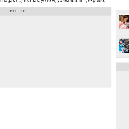
e hagas (...) Es más, yo te vi, yo estaba ahí", expresó.