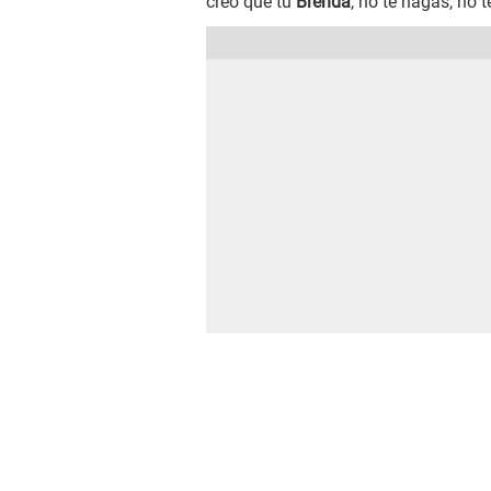
creo que tu
Brenda
, no te hagas, no t