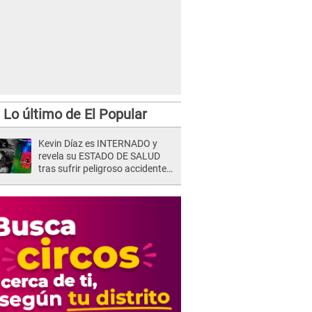
Lo último de El Popular
Kevin Díaz es INTERNADO y
revela su ESTADO DE SALUD
tras sufrir peligroso accidente
en 'EEG' y caer desde altura de
ocho metros