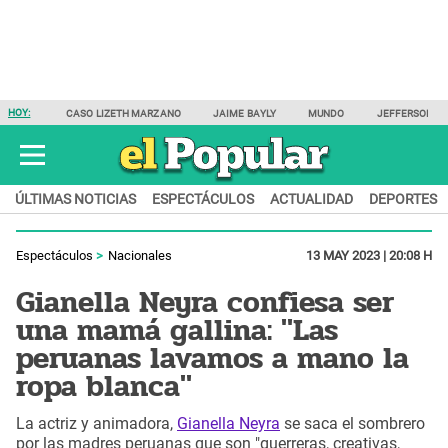
HOY:
CASO LIZETH MARZANO
JAIME BAYLY
MUNDO
JEFFERSON F
ÚLTIMAS NOTICIAS
ESPECTÁCULOS
ACTUALIDAD
DEPORTES
Espectáculos
Nacionales
13 MAY 2023 | 20:08 H
Gianella Neyra confiesa ser
una mamá gallina: "Las
peruanas lavamos a mano la
ropa blanca"
La actriz y animadora,
Gianella Neyra
se saca el sombrero
por las madres peruanas que son "guerreras, creativas,