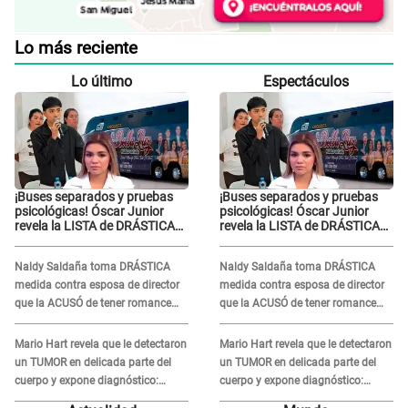
Lo más reciente
Lo último
Espectáculos
¡Buses separados y pruebas
¡Buses separados y pruebas
psicológicas! Óscar Junior
psicológicas! Óscar Junior
revela la LISTA de DRÁSTICAS
revela la LISTA de DRÁSTICAS
medidas para prevenir acoso
medidas para prevenir acoso
en 'La Bella Luz' tras caso
en 'La Bella Luz' tras caso
Naldy Saldaña toma DRÁSTICA
Naldy Saldaña toma DRÁSTICA
Naldy Saldaña
Naldy Saldaña
medida contra esposa de director
medida contra esposa de director
que la ACUSÓ de tener romance
que la ACUSÓ de tener romance
con él: "Muy triste..."
con él: "Muy triste..."
Mario Hart revela que le detectaron
Mario Hart revela que le detectaron
un TUMOR en delicada parte del
un TUMOR en delicada parte del
cuerpo y expone diagnóstico:
cuerpo y expone diagnóstico:
"Dolores muy fuertes..."
"Dolores muy fuertes..."