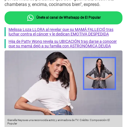
chamberas y, encima, cocinamos bien", expresó.
Únete al canal de Whatsapp de El Popular
Melissa Loza LLORA al revelar que su MAMÁ FALLECIÓ tras
luchar contra el cáncer y le dedican EMOTIVA DESPEDIDA
Hija de Patty Wong revela su UBICACIÓN tras darse a conocer
que su mamá dejó a su familia con ASTRONÓMICA DEUDA
Gianella Neyra es una reconocida actriz y animadora de TV.
Crédito: Composición El
Popular