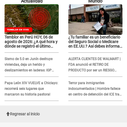
Actualidad
Mundo
Temblor en Perú HOY, 06 de
¿Tu familiar es un beneficiario
agosto de 2026: ¿A qué hora y
del Seguro Social o Medicare
dónde se registró el último
en EE.UU.? Así debes informar
sismo, según IGP?
sobre su muerte para EVITAR
COBROS
Sismo de 5.0 en Junín destruye
ALERTA CLIENTES DE WALMART |
viviendas, deja un herido y
FDA anunció el RETIRO DE
deslizamientos en laderas: IGP
PRODUCTO por ser un RIESGO
alerta sobre posibles réplicas
MORTAL para consumidores: ¿Cuál
es?
Papa León XIV VUELVE a Chiclayo:
Terror para inmigrantes
recorrerá seis lugares que
indocumentados | Hombre fallece
marcaron su historia pastoral
en centro de detención del ICE tras
sufrir una "emergencia médica"
Regresar al inicio