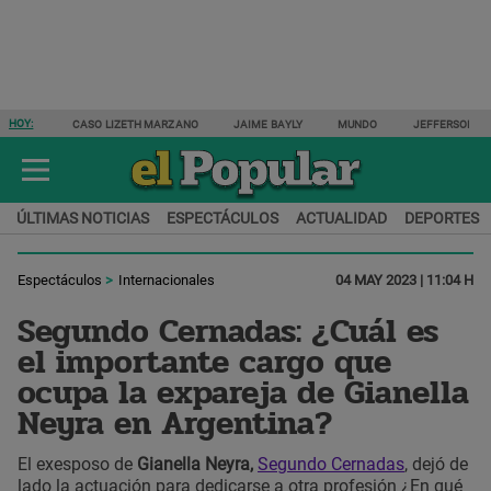
HOY:
CASO LIZETH MARZANO
JAIME BAYLY
MUNDO
JEFFERSON F
ÚLTIMAS NOTICIAS
ESPECTÁCULOS
ACTUALIDAD
DEPORTES
Espectáculos
Internacionales
04 MAY 2023 | 11:04 H
Segundo Cernadas: ¿Cuál es
el importante cargo que
ocupa la expareja de Gianella
Neyra en Argentina?
El exesposo de
Gianella Neyra,
Segundo Cernadas
, dejó de
lado la actuación para dedicarse a otra profesión ¿En qué