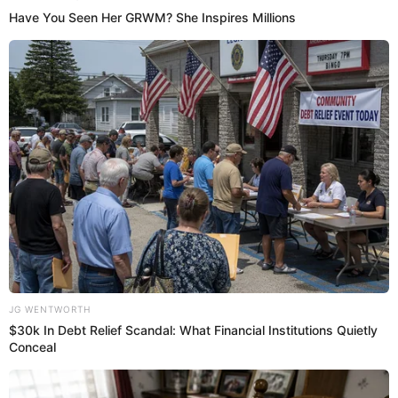
PUEDES VER:
Rosa Fuentes reaparece más empoderada que
nunca: “Hay que facturar, no nos podemos
quedar a llorar”
¿Por qué Segundo Cernadas se
divorció de Gianella Neyra?
En una entrevista con Infobae, el argentino mencionó que
no fue nada fácil decidir separarse de la mujer con la que
decidió unir su vida en matrimonio, pues
Gianella Neyra
se
convirtió en una persona importante para él, pero la
relación se desgastó.
“Para mí era muy importante la mesa familiar. Ella sentía
que podíamos estar juntos y todo bien, además que cada
uno podía estar en países distintos trabajando y viajando