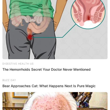
forma muy bonita, porque nos sentamos y fuimos bien
honestos en poder mirarnos y decir ya no estamos
enamorados el uno del otro, crecimos distinto, queremos
cosas distintas", dijo.
PUEDES VER:
Gianella Neyra revela que se queda dormida para
evitar 'encontrones' con Cristian Rivero
Gianella Neyra sobre las escenas hot
de Christian Rivero
Una de las polémicas que estaban sonando mucho en la
farándula peruana, era sobre las declaraciones de
Gianella
Neyra
, en donde reveló que no veía las escenas hot de su
actual pareja Cristian Rivero, y esta fue la razón.
"Nosotros trabajamos y respetamos mucho el trabajo del
otro y creemos mucho que cada uno tiene que