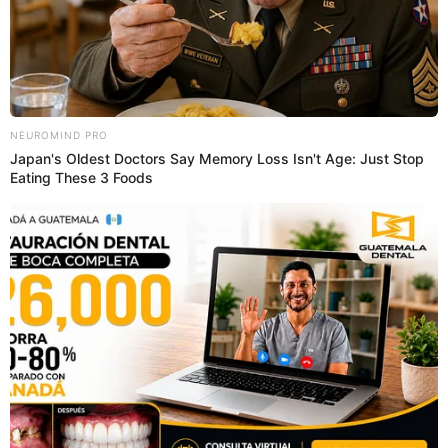
"Ahora estoy como productora y ustedes saben que hay
que resolver bastantes cosas. Ahora estoy resolviendo
cine, estoy resolviendo programas de televisión. Casera
estoy resolviendo cosas, lo que usted quiera", dijo al actriz
peruana.
SOBRE EL AUTOR:
MARY ANN ANTUNEZ
CUEVA
Periodista especializada en espectáculos y entretenimiento.
Bachiller en Periodismo en la Universidad Jaime Bausate y
Meza. Redactor Web y presentadora de El Popular.
Interesada en temas relacionados a la coyuntura, farándula
y espectáculos internacional.