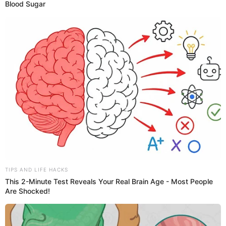
Sofía Bravo
y como fruto de su amor tuvieron dos hijos
que también son menores de edad, por lo que se mantiene
en privado su información personal.
PUEDES VER:
Gianella Neyra se enfoca en sus hijos tras
revelaciones de Segundo Cernadas: "Así todo vale
la pena"
La vez que Gianella Neyra habló de
Segundo Cárdenas
La actriz
Gianella Neyra
habló una vez sobre el matrimonio
que tuvo con el también actor
Segundo Cárdenas
, con
quien mantuvo un romance de hace muchos años. La
intérprete contó cómo se dieron las cosas al momento de
divorciarse.
"Cuando me divorcié sí fue un momento súper catártico,
pero creo que de alguna manera lo pudimos hacer de