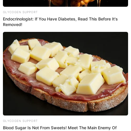
PUEDES VER:
Melissa Paredes aclara si está embarazada de
Anthony Aranda: "Me olvidé tomar mis pastillas"
¿Cuántos hijos tiene Segundo
Cernadas?
Su primogénito fue el que tuvo en su relación con la
actriz
peruana
que se convirtió en su primera esposa, su hijo
ahora tiene 14 años y suele viajar a Argentina para
visitarlo cuando es posible.
En el 2018, se volvió a casar, pero esta vez con la abogada