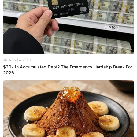
El artista
agregó que vivir distanciados no le estaba
haciendo bien a su relación de pareja: "Eso lleva a un
desgaste, eso lleva a sentirse solo o sola y eso lleva al
conflicto. Ese fue el momento más difícil de mi vida, sin
duda", contó.