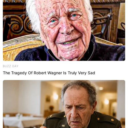
desarrollarse y crecer. En una pareja es importantísimo el
crecimiento individual también, más allá del crecimiento
de pareja, pero sí hay ciertas cosas (que son como) '¿Te
molesta?', 'Si', entonces 'No lo veo' o 'Yo tampoco lo veo'",
dijo.
PUEDES VER:
¿Cuántos años se llevan Janet Barboza y Gianella
Neyra y por qué discutieron en "Mujeres de la
PM"?
Gianella Neyra se pronuncia tras
renunciar a 'Arriba mi Gente'
La actriz peruana
Gianella Neyra
estuvo por muy corto
tiempo en la conducción en el nuevo programa de Latina,
"Arriba Mi Gente". Sin embargo, no se alejó del todo del
medio, pues se ha quedado como productora.