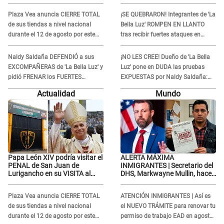
Perú: ESTO SE SABE
FUERTES ATAQUES en redes:
“Aquí el único culpable...”
Plaza Vea anuncia CIERRE TOTAL
¡SE QUEBRARON! Integrantes de 'La
de sus tiendas a nivel nacional
Bella Luz' ROMPEN EN LLANTO
durante el 12 de agosto por este
tras recibir fuertes ataques en
MOTIVO
redes por DENUNCIA de acoso
contra Naldy Saldaña
Naldy Saldaña DEFENDIÓ a sus
¡NO LES CREE! Dueño de 'La Bella
EXCOMPAÑERAS de 'La Bella Luz' y
Luz' pone en DUDA las pruebas
pidió FRENAR los FUERTES
EXPUESTAS por Naldy Saldaña:
ATAQUES en redes: “Aquí el único
“Quizá se han editado...”
Actualidad
Mundo
culpable...”
Papa León XIV podría visitar el
ALERTA MÁXIMA
PENAL de San Juan de
INMIGRANTES | Secretario del
Lurigancho en su VISITA al
DHS, Markwayne Mullin, hace
Perú: ESTO SE SABE
alarmante declaración: "Ahora
vamos por ellos"
Plaza Vea anuncia CIERRE TOTAL
ATENCIÓN INMIGRANTES | Así es
de sus tiendas a nivel nacional
el NUEVO TRÁMITE para renovar tu
durante el 12 de agosto por este
permiso de trabajo EAD en agosto