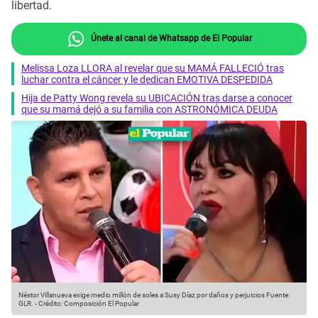
libertad.
Únete al canal de Whatsapp de El Popular
Melissa Loza LLORA al revelar que su MAMÁ FALLECIÓ tras
luchar contra el cáncer y le dedican EMOTIVA DESPEDIDA
Hija de Patty Wong revela su UBICACIÓN tras darse a conocer
que su mamá dejó a su familia con ASTRONÓMICA DEUDA
Néstor Villanueva exige medio millón de soles a Susy Díaz por daños y perjuicios
Fuente:
GLR.
-
Crédito: Composición El Popular