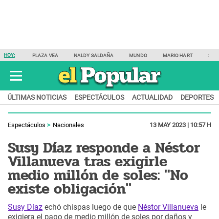
HOY:
PLAZA VEA
NALDY SALDAÑA
MUNDO
MARIO HART
SAM
ÚLTIMAS NOTICIAS
ESPECTÁCULOS
ACTUALIDAD
DEPORTES
Espectáculos
Nacionales
13 MAY 2023 | 10:57 H
Susy Díaz responde a Néstor
Villanueva tras exigirle
medio millón de soles: "No
existe obligación"
Susy Díaz
echó chispas luego de que
Néstor Villanueva
le
exigiera el pago de medio millón de soles por daños y