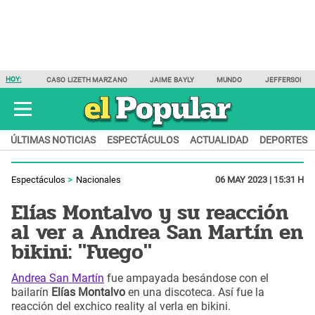
HOY:
CASO LIZETH MARZANO
JAIME BAYLY
MUNDO
JEFFERSON F
ÚLTIMAS NOTICIAS
ESPECTÁCULOS
ACTUALIDAD
DEPORTES
Espectáculos
Nacionales
06 MAY 2023 | 15:31 H
Elías Montalvo y su reacción
al ver a Andrea San Martín en
bikini: "Fuego"
Andrea San Martín
fue ampayada besándose con el
bailarín
Elías Montalvo
en una discoteca. Así fue la
reacción del exchico reality al verla en bikini.