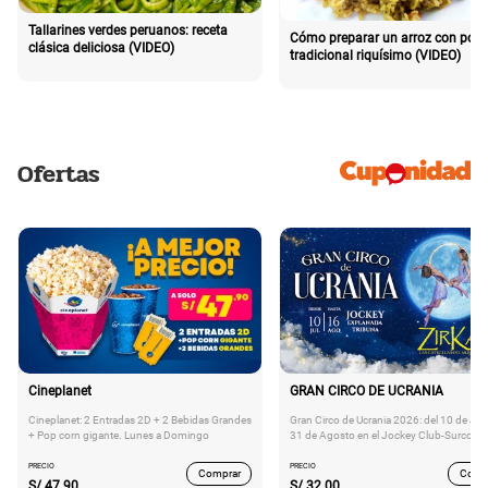
Tallarines verdes peruanos: receta
Cómo preparar un arroz con poll
clásica deliciosa (VIDEO)
tradicional riquísimo (VIDEO)
Ofertas
Cineplanet
GRAN CIRCO DE UCRANIA
Cineplanet: 2 Entradas 2D + 2 Bebidas Grandes
Gran Circo de Ucrania 2026: del 10 de Juli
+ Pop corn gigante. Lunes a Domingo
31 de Agosto en el Jockey Club-Surco
PRECIO
PRECIO
Comprar
Comp
S/
47.90
S/
32.00