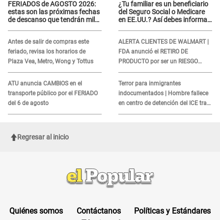
FERIADOS de AGOSTO 2026:
¿Tu familiar es un beneficiario
estas son las próximas fechas
del Seguro Social o Medicare
de descanso que tendrán miles
en EE.UU.? Así debes informar
de peruanos
sobre su muerte para EVITAR
COBROS
Antes de salir de compras este
ALERTA CLIENTES DE WALMART |
feriado, revisa los horarios de
FDA anunció el RETIRO DE
Plaza Vea, Metro, Wong y Tottus
PRODUCTO por ser un RIESGO
MORTAL para consumidores: ¿Cuál
es?
ATU anuncia CAMBIOS en el
Terror para inmigrantes
transporte público por el FERIADO
indocumentados | Hombre fallece
del 6 de agosto
en centro de detención del ICE tras
sufrir una "emergencia médica"
Regresar al inicio
Quiénes somos
Contáctanos
Políticas y Estándares