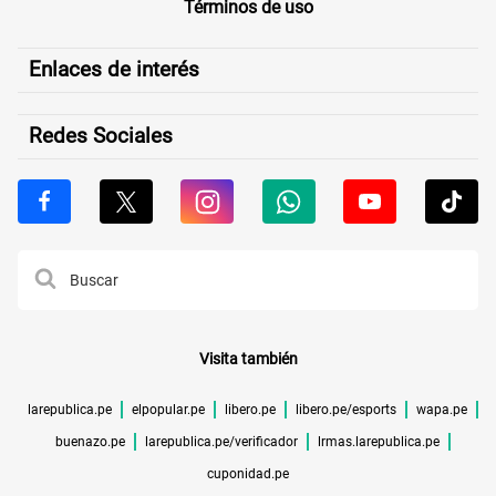
Términos de uso
Enlaces de interés
Redes Sociales
Visita también
larepublica.pe
elpopular.pe
libero.pe
libero.pe/esports
wapa.pe
buenazo.pe
larepublica.pe/verificador
lrmas.larepublica.pe
cuponidad.pe