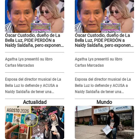
Óscar Custodio, dueño de La
Óscar Custodio, dueño de La
Bella Luz, PIDE PERDÓN a
Bella Luz, PIDE PERDÓN a
Naldy Saldaña, pero exponen
Naldy Saldaña, pero exponen
audio donde le reclama por
audio donde le reclama por
VIDEOS: "No hay necesidad de
VIDEOS: "No hay necesidad de
Agatha Lys presentó su libro
Agatha Lys presentó su libro
grabar"
grabar"
Cartas Marcadas
Cartas Marcadas
Esposa del director musical de La
Esposa del director musical de La
Bella Luz lo defiende y ACUSA a
Bella Luz lo defiende y ACUSA a
Naldy Saldaña de tener una
Naldy Saldaña de tener una
relación con él y otros integrantes
relación con él y otros integrantes
Actualidad
Mundo