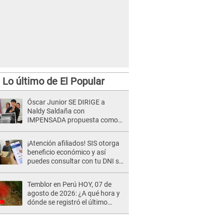
Lo último de El Popular
Óscar Junior SE DIRIGE a
Naldy Saldaña con
IMPENSADA propuesta como
nuevo líder de 'La Bella Luz' tras
denuncia: "Otro tipo de ley..."
¡Atención afiliados! SIS otorga
beneficio económico y así
puedes consultar con tu DNI si
te corresponde
Temblor en Perú HOY, 07 de
agosto de 2026: ¿A qué hora y
dónde se registró el último
sismo, según IGP?