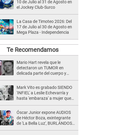
10 de Julio al 31 de Agosto en
el Jockey Club-Surco
La Casa de Timoteo 2026: Del
17 de Julio al 30 de Agosto en
Mega Plaza - Independencia
Te Recomendamos
Mario Hart revela que le
detectaron un TUMOR en
delicada parte del cuerpo y
expone diagnóstico: "Dolores
muy fuertes..."
Mark Vito es grabado SIENDO
'INFIEL' a Leslie Echevarría y
hasta 'embaraza' a mujer que
sería su AMANTE: "¡Eres un
desgraciado! "
Óscar Junior expone AUDIOS
de Héctor Boza, exintegrante
de 'La Bella Luz', BURLÁNDOSE
de Anely Dávila tras acusarlo
de maltrato: "Grábame..."