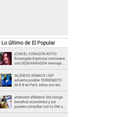
Lo último de El Popular
¡CON EL CORAZÓN ROTO!
Rosangela Espinoza conmueve
con DESGARRADOR mensaje
tras terrible pérdida: "Descansa
en paz..."
SILENCIO SÍSMICO | IGP
advierte posible TERREMOTO
de 8.8 en Perú: estas son las
zonas más expuestas
¡Atención afiliados! SIS otorga
beneficio económico y así
puedes consultar con tu DNI si
te corresponde