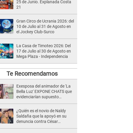
25 de Junio. Explanada Costa
21
Gran Circo de Ucrania 2026: del
10 de Julio al 31 de Agosto en
el Jockey Club-Surco
La Casa de Timoteo 2026: Del
17 de Julio al 30 de Agosto en
Mega Plaza - Independencia
Te Recomendamos
Exesposa del animador de 'La
Bella Luz' EXPONE CHATS que
evidenciarían supuesto
romance clandestino con Naldy
Saldaña, pese a tener pareja
¿Quién es el novio de Naldy
Saldaña que la apoyó en su
denuncia contra César
Sánchez y confrontó al dueño
de 'La Bella Luz'?