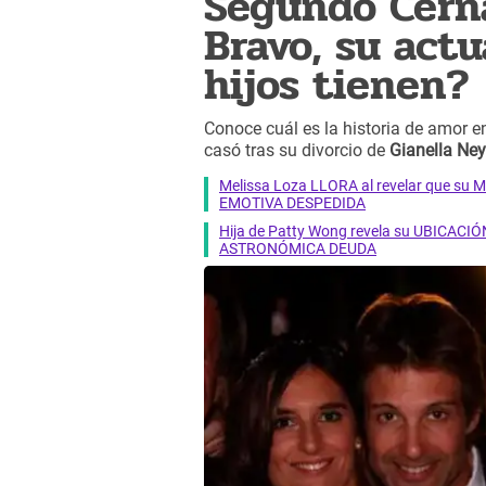
Segundo Cerna
Bravo, su actu
hijos tienen?
Conoce cuál es la historia de amor e
casó tras su divorcio de
Gianella Ney
Melissa Loza LLORA al revelar que su M
EMOTIVA DESPEDIDA
Hija de Patty Wong revela su UBICACIÓN
ASTRONÓMICA DEUDA