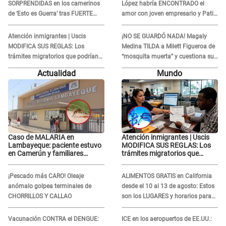
SORPRENDIDAS en los camerinos
López habría ENCONTRADO el
de ‘Esto es Guerra’ tras FUERTE
amor con joven empresario y Pati
ENFRENTAMIENTO con Gabriel
Lorena la ECHA en VIVO
Moisés: “Gracias”
Atención inmigrantes | Uscis
¡NO SE GUARDÓ NADA! Magaly
MODIFICA SUS REGLAS: Los
Medina TILDA a Milett Figueroa de
trámites migratorios que podrían
“mosquita muerta” y cuestiona su
necesitar tu prueba de ADN
RECONCILIACIÓN con Marcelo
Actualidad
Mundo
Tinelli en TV argentina
Caso de MALARIA en
Atención inmigrantes | Uscis
Lambayeque: paciente estuvo
MODIFICA SUS REGLAS: Los
en Camerún y familiares
trámites migratorios que
denuncian demora en
podrían necesitar tu prueba de
tratamiento
ADN
¡Pescado más CARO! Oleaje
ALIMENTOS GRATIS en California
anómalo golpea terminales de
desde el 10 al 13 de agosto: Estos
CHORRILLOS Y CALLAO
son los LUGARES y horarios para
recibir la ayuda
Vacunación CONTRA el DENGUE:
ICE en los aeropuertos de EE.UU.: