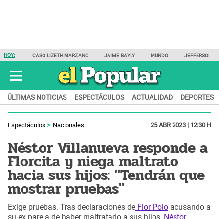
HOY:
CASO LIZETH MARZANO
JAIME BAYLY
MUNDO
JEFFERSON F
ÚLTIMAS NOTICIAS
ESPECTÁCULOS
ACTUALIDAD
DEPORTES
Espectáculos
Nacionales
25 ABR 2023 | 12:30 H
Néstor Villanueva responde a
Florcita y niega maltrato
hacia sus hijos: "Tendrán que
mostrar pruebas"
Exige pruebas. Tras declaraciones de
Flor Polo
acusando a
su ex pareja de haber maltratado a sus hijos,
Néstor