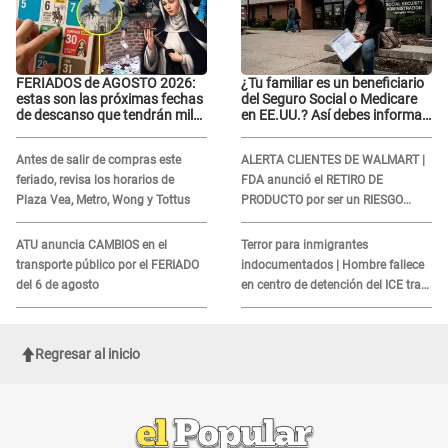
FERIADOS de AGOSTO 2026:
¿Tu familiar es un beneficiario
estas son las próximas fechas
del Seguro Social o Medicare
de descanso que tendrán miles
en EE.UU.? Así debes informar
de peruanos
sobre su muerte para EVITAR
COBROS
Antes de salir de compras este
ALERTA CLIENTES DE WALMART |
feriado, revisa los horarios de
FDA anunció el RETIRO DE
Plaza Vea, Metro, Wong y Tottus
PRODUCTO por ser un RIESGO
MORTAL para consumidores: ¿Cuál
es?
ATU anuncia CAMBIOS en el
Terror para inmigrantes
transporte público por el FERIADO
indocumentados | Hombre fallece
del 6 de agosto
en centro de detención del ICE tras
sufrir una "emergencia médica"
Regresar al inicio