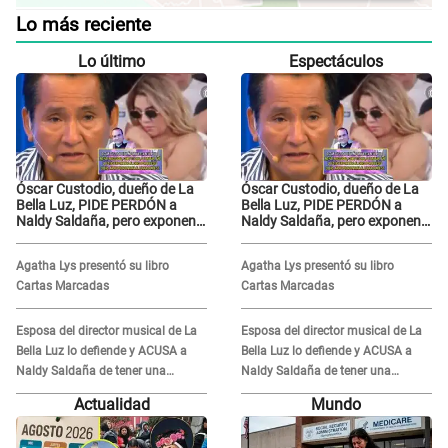
Lo más reciente
Lo último
Espectáculos
Óscar Custodio, dueño de La
Óscar Custodio, dueño de La
Bella Luz, PIDE PERDÓN a
Bella Luz, PIDE PERDÓN a
Naldy Saldaña, pero exponen
Naldy Saldaña, pero exponen
audio donde le reclama por
audio donde le reclama por
VIDEOS: "No hay necesidad de
VIDEOS: "No hay necesidad de
Agatha Lys presentó su libro
Agatha Lys presentó su libro
grabar"
grabar"
Cartas Marcadas
Cartas Marcadas
Esposa del director musical de La
Esposa del director musical de La
Bella Luz lo defiende y ACUSA a
Bella Luz lo defiende y ACUSA a
Naldy Saldaña de tener una
Naldy Saldaña de tener una
relación con él y otros integrantes
relación con él y otros integrantes
Actualidad
Mundo