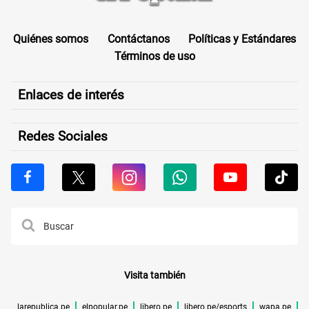
Quiénes somos
Contáctanos
Políticas y Estándares
Términos de uso
Enlaces de interés
Redes Sociales
Visita también
larepublica.pe
elpopular.pe
libero.pe
libero.pe/esports
wapa.pe