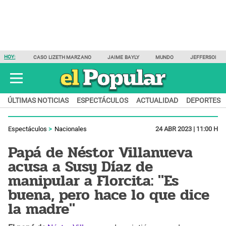
HOY:
CASO LIZETH MARZANO
JAIME BAYLY
MUNDO
JEFFERSON F
ÚLTIMAS NOTICIAS
ESPECTÁCULOS
ACTUALIDAD
DEPORTES
Espectáculos
Nacionales
24 ABR 2023 | 11:00 H
Papá de Néstor Villanueva
acusa a Susy Díaz de
manipular a Florcita: "Es
buena, pero hace lo que dice
la madre"