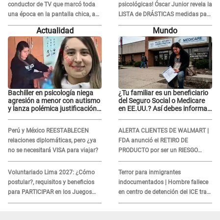
conductor de TV que marcó toda
psicológicas! Óscar Junior revela la
una época en la pantalla chica, así
LISTA de DRÁSTICAS medidas para
fue su repentino adiós
prevenir acoso en 'La Bella Luz' tras
Actualidad
Mundo
caso Naldy Saldaña
Bachiller en psicología niega
¿Tu familiar es un beneficiario
agresión a menor con autismo
del Seguro Social o Medicare
y lanza polémica justificación:
en EE.UU.? Así debes informar
"Defenderme ante..."
sobre su muerte para EVITAR
COBROS
Perú y México REESTABLECEN
ALERTA CLIENTES DE WALMART |
relaciones diplomáticas, pero ¿ya
FDA anunció el RETIRO DE
no se necesitará VISA para viajar?
PRODUCTO por ser un RIESGO
MORTAL para consumidores: ¿Cuál
es?
Voluntariado Lima 2027: ¿Cómo
Terror para inmigrantes
postular?, requisitos y beneficios
indocumentados | Hombre fallece
para PARTICIPAR en los Juegos
en centro de detención del ICE tras
Panamericanos
sufrir una "emergencia médica"