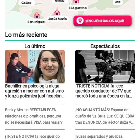
Lo más reciente
Lo último
Espectáculos
Bachiller en psicología niega
¡TRISTE NOTICIA! fallece
agresión a menor con autismo
querido conductor de TV que
y lanza polémica justificación:
marcó toda una época en la
"Defenderme ante..."
pantalla chica, así fue su
repentino adiós
Perú y México REESTABLECEN
¡NO AGUANTÓ MÁS! Esposa de
relaciones diplomáticas, pero ¿ya
dueño de ‘La Bella Luz’ SE QUIEBRA
no se necesitará VISA para viajar?
tras DENUNCIA de Héctor Boza y
ARREMETE contra Claudia Salazar
¡TRISTE NOTICIA! fallece querido
¡Buses separados y pruebas