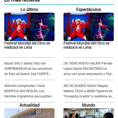
Lo más reciente
Lo último
Espectáculos
Festival Mundial del Circo se
Festival Mundial del Circo se
realizará en Lima
realizará en Lima
Raysa Ortiz y Sirena Ortiz son
¡YA TIENE NUEVO GALÁN! Pamela
SORPRENDIDAS en los camerinos
López habría ENCONTRADO el
de ‘Esto es Guerra’ tras FUERTE
amor con joven empresario y Pati
ENFRENTAMIENTO con Gabriel
Lorena la ECHA en VIVO
Moisés: “Gracias”
Atención inmigrantes | Uscis
¡NO SE GUARDÓ NADA! Magaly
MODIFICA SUS REGLAS: Los
Medina TILDA a Milett Figueroa de
trámites migratorios que podrían
“mosquita muerta” y cuestiona su
necesitar tu prueba de ADN
RECONCILIACIÓN con Marcelo
Actualidad
Mundo
Tinelli en TV argentina