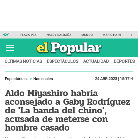
HOY:
PLAZA VEA
NALDY SALDAÑA
MUNDO
MARIO HART
SAM
ÚLTIMAS NOTICIAS
ESPECTÁCULOS
ACTUALIDAD
DEPORTES
Espectáculos
Nacionales
24 ABR 2023 | 15:17 H
Aldo Miyashiro habría
aconsejado a Gaby Rodríguez
de 'La banda del chino',
acusada de meterse con
hombre casado