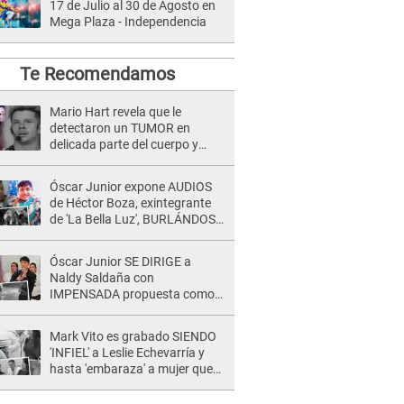
17 de Julio al 30 de Agosto en
Mega Plaza - Independencia
Te Recomendamos
Mario Hart revela que le
detectaron un TUMOR en
delicada parte del cuerpo y
expone diagnóstico: "Dolores
muy fuertes..."
Óscar Junior expone AUDIOS
de Héctor Boza, exintegrante
de 'La Bella Luz', BURLÁNDOSE
de Anely Dávila tras acusarlo
de maltrato: "Grábame..."
Óscar Junior SE DIRIGE a
Naldy Saldaña con
IMPENSADA propuesta como
nuevo líder de 'La Bella Luz' tras
denuncia: "Otro tipo de ley..."
Mark Vito es grabado SIENDO
'INFIEL' a Leslie Echevarría y
hasta 'embaraza' a mujer que
sería su AMANTE: "¡Eres un
desgraciado! "