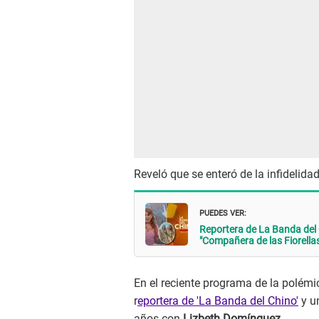
Reveló que se enteró de la infidelid
PUEDES VER:
Reportera de La Banda del
"Compañera de las Fiorella
En el reciente programa de la polémi
r
eportera de 'La Banda del Chino'
y u
años con
Lizbeth Domínguez
.