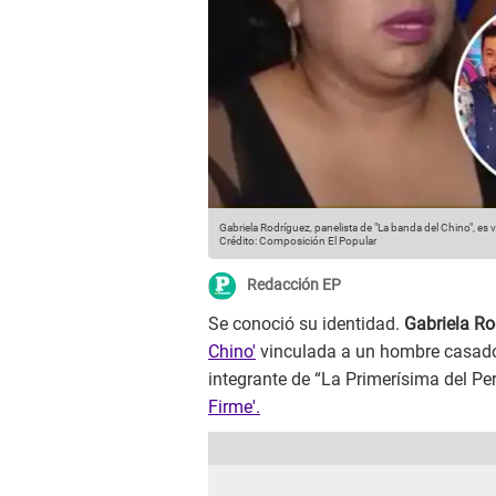
Gabriela Rodríguez, panelista de "La banda del Chino", e
Crédito: Composición El Popular
Redacción EP
Se conoció su identidad.
Gabriela Ro
Chino'
vinculada a un hombre casado
integrante de “La Primerísima del Per
Firme'.