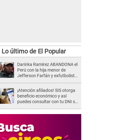
Lo último de El Popular
Darinka Ramírez ABANDONA el
Perú con la hija menor de
Jefferson Farfán y exfutbolista
REACCIONA: "A ti que..."
¡Atención afiliados! SIS otorga
beneficio económico y así
puedes consultar con tu DNI si
te corresponde