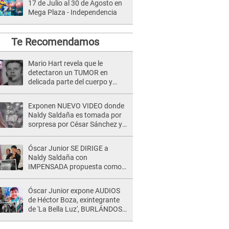
17 de Julio al 30 de Agosto en
Mega Plaza - Independencia
Te Recomendamos
Mario Hart revela que le
detectaron un TUMOR en
delicada parte del cuerpo y
expone diagnóstico: "Dolores
muy fuertes..."
Exponen NUEVO VIDEO donde
Naldy Saldaña es tomada por
sorpresa por César Sánchez y
ella evidencia su REACCIÓN: Le
agarró la mano
Óscar Junior SE DIRIGE a
Naldy Saldaña con
IMPENSADA propuesta como
nuevo líder de 'La Bella Luz' tras
denuncia: "Otro tipo de ley..."
Óscar Junior expone AUDIOS
de Héctor Boza, exintegrante
de 'La Bella Luz', BURLÁNDOSE
de Anely Dávila tras acusarlo
de maltrato: "Grábame..."