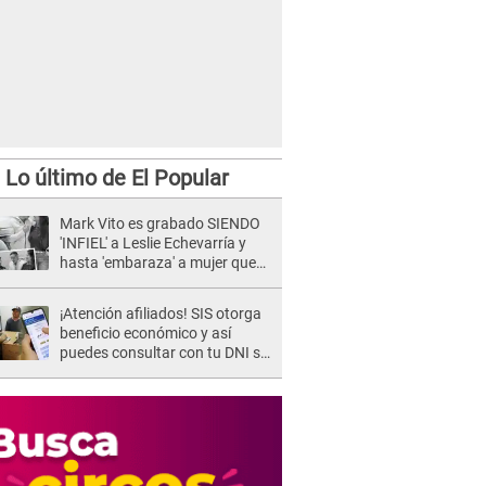
Lo último de El Popular
Mark Vito es grabado SIENDO
'INFIEL' a Leslie Echevarría y
hasta 'embaraza' a mujer que
sería su AMANTE: "¡Eres un
desgraciado! "
¡Atención afiliados! SIS otorga
beneficio económico y así
puedes consultar con tu DNI si
te corresponde