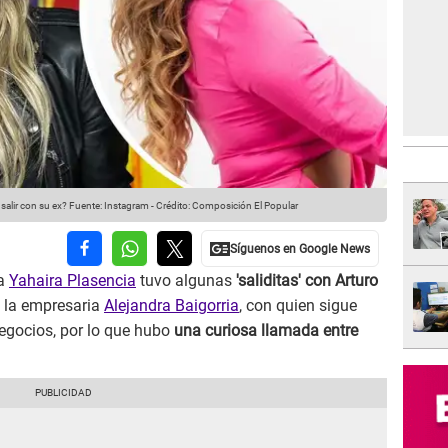
salir con su ex?
Fuente: Instagram
-
Crédito: Composición El Popular
ra
Yahaira Plasencia
tuvo algunas
'saliditas' con Arturo
e la empresaria
Alejandra Baigorria
, con quien sigue
egocios, por lo que hubo
una curiosa llamada entre