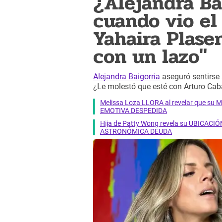
¿Alejandra Ba
cuando vio el
Yahaira Plase
con un lazo"
Alejandra Baigorria
aseguró sentirse
¿Le molestó que esté con Arturo Cab
Melissa Loza LLORA al revelar que su M
EMOTIVA DESPEDIDA
Hija de Patty Wong revela su UBICACIÓN
ASTRONÓMICA DEUDA