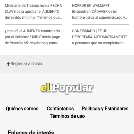
agosto
Ministerio de Trabajo revela FECHA
HORROR EN WALMART |
CLAVE para aprobar el AUMENTO
Encuentran CÁDAVER de un
del sueldo mínimo: "Tenemos que
hombre cerca al supermercado y
activar..."
esto reveló la autopsia que le
realizaron
¿Incluirá el AUMENTO confirmado
CONFIRMADO | EE.UU.
por el Gobierno? MIDIS inicia pago
DEPORTARÁ AUTOMÁTICAMENTE
de Pensión 65: requisitos y cómo
a personas que no completaron
obtener el beneficio economico
este formulario clave
Regresar al inicio
Quiénes somos
Contáctanos
Políticas y Estándares
Términos de uso
Enlaces de interés