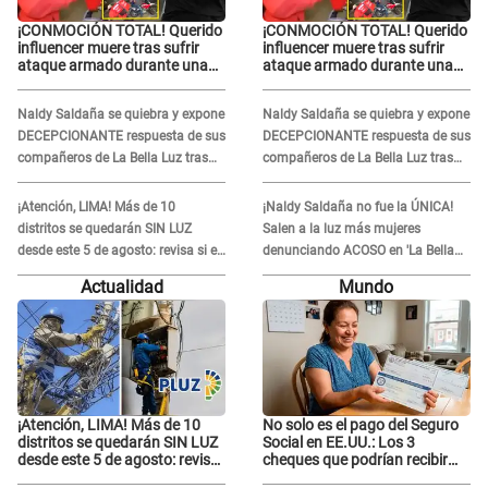
¡CONMOCIÓN TOTAL! Querido
¡CONMOCIÓN TOTAL! Querido
influencer muere tras sufrir
influencer muere tras sufrir
ataque armado durante una
ataque armado durante una
transmisión en vivo
transmisión en vivo
Naldy Saldaña se quiebra y expone
Naldy Saldaña se quiebra y expone
DECEPCIONANTE respuesta de sus
DECEPCIONANTE respuesta de sus
compañeros de La Bella Luz tras
compañeros de La Bella Luz tras
sufrir agresión: "Sabían lo que
sufrir agresión: "Sabían lo que
pasaba"
pasaba"
¡Atención, LIMA! Más de 10
¡Naldy Saldaña no fue la ÚNICA!
distritos se quedarán SIN LUZ
Salen a la luz más mujeres
desde este 5 de agosto: revisa si el
denunciando ACOSO en 'La Bella
tuyo está en la lista
Luz' por parte de director
Actualidad
Mundo
¡Atención, LIMA! Más de 10
No solo es el pago del Seguro
distritos se quedarán SIN LUZ
Social en EE.UU.: Los 3
desde este 5 de agosto: revisa
cheques que podrían recibir
si el tuyo está en la lista
millones de personas en