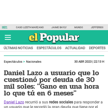
HOY:
CASO LIZETH MARZANO
JAIME BAYLY
MUNDO
JEFFERSON F
ÚLTIMAS NOTICIAS
ESPECTÁCULOS
ACTUALIDAD
DEPORTES
Espectáculos
Nacionales
30 ABR 2023 | 22:13 H
Daniel Lazo a usuario que lo
cuestionó por deuda de 30
mil soles: "Gano en una hora
lo que tú en 6 meses"
Daniel Lazo
recurrió a sus
redes sociales
para responder a
un usuario que le recordó la gran deuda que tiene por el