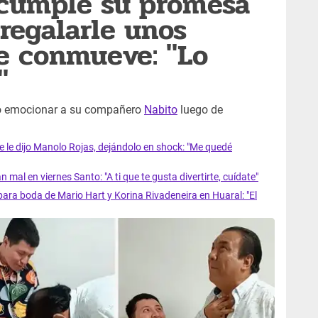
 cumple su promesa
 regalarle unos
se conmueve: "Lo
"
ó emocionar a su compañero
Nabito
luego de
ue le dijo Manolo Rojas, dejándolo en shock: "Me quedé
 mal en viernes Santo: "A ti que te gusta divertirte, cuídate"
para boda de Mario Hart y Korina Rivadeneira en Huaral: "El