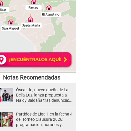
Notas Recomendadas
Óscar Jr., nuevo dueño de La
Bella Luz, lanza propuesta a
Naldy Saldaña tras denuncia:
“Va a haber otro tipo de ley”
Partidos de Liga 1 en la fecha 4
del Torneo Clausura 2026:
programación, horarios y
dónde ver