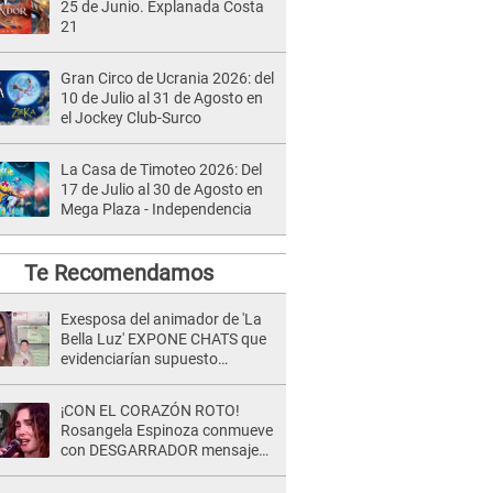
25 de Junio. Explanada Costa
21
Gran Circo de Ucrania 2026: del
10 de Julio al 31 de Agosto en
el Jockey Club-Surco
La Casa de Timoteo 2026: Del
17 de Julio al 30 de Agosto en
Mega Plaza - Independencia
Te Recomendamos
Exesposa del animador de 'La
Bella Luz' EXPONE CHATS que
evidenciarían supuesto
romance clandestino con Naldy
Saldaña, pese a tener pareja
¡CON EL CORAZÓN ROTO!
Rosangela Espinoza conmueve
con DESGARRADOR mensaje
tras terrible pérdida: "Descansa
en paz..."