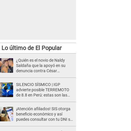
Lo último de El Popular
¿Quién es el novio de Naldy
Saldaña que la apoyó en su
denuncia contra César
Sánchez y confrontó al dueño
de 'La Bella Luz'?
SILENCIO SÍSMICO | IGP
advierte posible TERREMOTO
de 8.8 en Perú: estas son las
zonas más expuestas
¡Atención afiliados! SIS otorga
beneficio económico y así
puedes consultar con tu DNI si
te corresponde