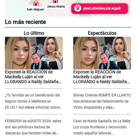
Lo más reciente
Lo último
Espectáculos
Exponen la REACCIÓN de
Exponen la REACCIÓN de
Mackeily Luján al ver
Mackeily Luján al ver
LLORANDO a Naldy Saldaña
LLORANDO a Naldy Saldaña
tras AGRESIÓN de director de
tras AGRESIÓN de director de
'La Bella Luz': Esto hizo
'La Bella Luz': Esto hizo
¿Tu familiar es un beneficiario del
Shirley Cherres ROMPE EN LLANTO
Seguro Social o Medicare en
tras enterarse del fallecimiento de
EE.UU.? Así debes informar sobre
Víctor Angobaldo y deja
su muerte para EVITAR COBROS
DESGARRADOR mensaje: "Mi
corazón está roto..."
FERIADOS de AGOSTO 2026: estas
Caso de Naldy Saldaña de La Bella
son las próximas fechas de
Luz cruza fronteras y reconocido
descanso que tendrán miles de
medio español difunde