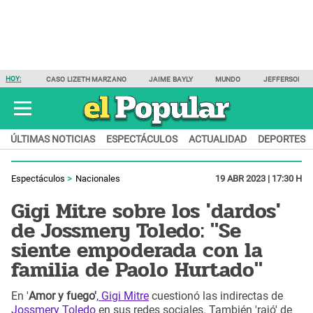
HOY:
CASO LIZETH MARZANO
JAIME BAYLY
MUNDO
JEFFERSON F
ÚLTIMAS NOTICIAS
ESPECTÁCULOS
ACTUALIDAD
DEPORTES
Espectáculos
Nacionales
19 ABR 2023 | 17:30 H
Gigi Mitre sobre los 'dardos'
de Jossmery Toledo: "Se
siente empoderada con la
familia de Paolo Hurtado"
En '
Amor y fuego'
,
Gigi Mitre
cuestionó las indirectas de
Jossmery Toledo
en sus redes sociales. También 'rajó' de