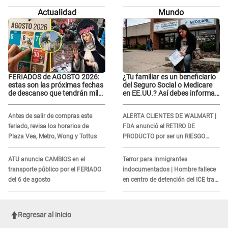
peruanos
INDIGNANTE video: "Un hombre
Actualidad
Mundo
semicalvo que le dobla la edad"
FERIADOS de AGOSTO 2026:
¿Tu familiar es un beneficiario
estas son las próximas fechas
del Seguro Social o Medicare
de descanso que tendrán miles
en EE.UU.? Así debes informar
de peruanos
sobre su muerte para EVITAR
COBROS
Antes de salir de compras este
ALERTA CLIENTES DE WALMART |
feriado, revisa los horarios de
FDA anunció el RETIRO DE
Plaza Vea, Metro, Wong y Tottus
PRODUCTO por ser un RIESGO
MORTAL para consumidores: ¿Cuál
es?
ATU anuncia CAMBIOS en el
Terror para inmigrantes
transporte público por el FERIADO
indocumentados | Hombre fallece
del 6 de agosto
en centro de detención del ICE tras
sufrir una "emergencia médica"
Regresar al inicio