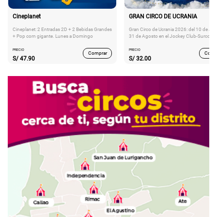
Cineplanet
GRAN CIRCO DE UCRANIA
Cineplanet: 2 Entradas 2D + 2 Bebidas Grandes
Gran Circo de Ucrania 2026: del 10 de Juli
+ Pop corn gigante. Lunes a Domingo
31 de Agosto en el Jockey Club-Surco
PRECIO
PRECIO
Comprar
Comp
S/
47.90
S/
32.00