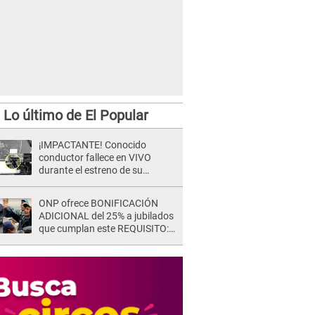
Lo último de El Popular
¡IMPACTANTE! Conocido
conductor fallece en VIVO
durante el estreno de su
NUEVO programa: así fueron
sus últimos segundos al aire
ONP ofrece BONIFICACIÓN
ADICIONAL del 25% a jubilados
que cumplan este REQUISITO:
revisa si accedes aquí