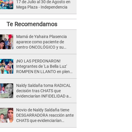
17 de Julio al 30 de Agosto en
Mega Plaza - Independencia
Te Recomendamos
Mamá de Yahaira Plasencia
aparece como paciente de
centro ONCOLÓGICO y su
hermano lanza DESGARRADOR
mensaje: "Hoy fue la última..."
¡NO LAS PERDONARON!
Integrantes de 'La Bella Luz'
ROMPEN EN LLANTO en pleno
concierto y reciben FUERTES
CRÍTICAS: “La víctima ...”
Naldy Saldaña toma RADICAL
decisión tras CHATS que
evidenciarían INFIDELIDAD a
su novio con animador de 'La
Bella Luz': "Un día..."
Novio de Naldy Saldaña tiene
DESGARRADORA reacción ante
CHATS que evidenciarían
INFIDELIDAD con animador de
'La Bella Luz': "Se puso..."