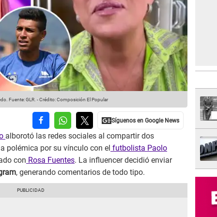
edo.
Fuente: GLR.
-
Crédito: Composición El Popular
do
alborotó las redes sociales al compartir dos
la polémica por su vínculo con el
futbolista Paolo
sado con
Rosa Fuentes
. La influencer decidió enviar
agram
, generando comentarios de todo tipo.