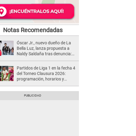
Notas Recomendadas
Óscar Jr., nuevo dueño de La
Bella Luz, lanza propuesta a
Naldy Saldaña tras denuncia:
“Va a haber otro tipo de ley”
Partidos de Liga 1 en la fecha 4
del Torneo Clausura 2026:
programación, horarios y
dónde ver