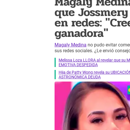
Magaly Medina
que Jossmery 
en redes: "Cre
ganadora"
Magaly Medina
no pudo evitar comen
sus redes sociales. ¿Le envió conse
Melissa Loza LLORA al revelar que su M
EMOTIVA DESPEDIDA
Hija de Patty Wong revela su UBICACIÓN
ASTRONÓMICA DEUDA