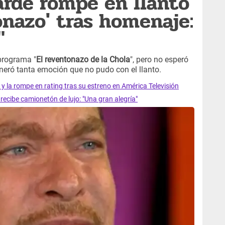
arde rompe en llanto
onazo' tras homenaje:
"
programa "
El reventonazo de la Chola
", pero no esperó
eneró tanta emoción que no pudo con el llanto.
y la rompe en rating tras su estreno en América Televisión
recibe camionetón de lujo: "Una gran alegría"