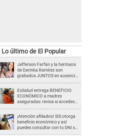
Lo último de El Popular
Jefferson Farfán y la hermana
de Darinka Ramírez son
grabados JUNTOS en ausencia
de Xiomy Kanashiro: "Siempre
va acompañada..."
EsSalud entrega BENEFICIO
ECONÓMICO a madres
aseguradas: revisa si accedes
al subsidio con tu DNI
¡Atención afiliados! SIS otorga
beneficio económico y así
puedes consultar con tu DNI si
te corresponde