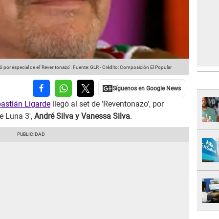
 por especial de el 'Reventonazo'.
Fuente: GLR
-
Crédito: Composición El Popular
astián Ligarde
llegó al set de 'Reventonazo', por
de Luna 3',
André Silva y Vanessa Silva
.