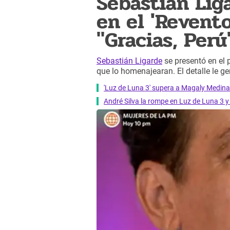
Sebastián Lig
en el 'Revent
"Gracias, Perú
Sebastián Ligarde
se presentó en el 
que lo homenajearan. El detalle le g
'Luz de Luna 3' supera a Magaly Medina 
André Silva la rompe en Luz de Luna 3 y 