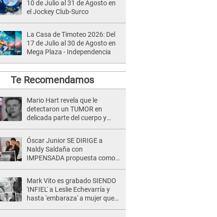
10 de Julio al 31 de Agosto en
el Jockey Club-Surco
La Casa de Timoteo 2026: Del
17 de Julio al 30 de Agosto en
Mega Plaza - Independencia
Te Recomendamos
Mario Hart revela que le
detectaron un TUMOR en
delicada parte del cuerpo y
expone diagnóstico: "Dolores
muy fuertes..."
Óscar Junior SE DIRIGE a
Naldy Saldaña con
IMPENSADA propuesta como
nuevo líder de 'La Bella Luz' tras
denuncia: "Otro tipo de ley..."
Mark Vito es grabado SIENDO
'INFIEL' a Leslie Echevarría y
hasta 'embaraza' a mujer que
sería su AMANTE: "¡Eres un
desgraciado! "