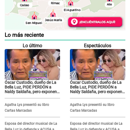
Lo más reciente
Lo último
Espectáculos
Óscar Custodio, dueño de La
Óscar Custodio, dueño de La
Bella Luz, PIDE PERDÓN a
Bella Luz, PIDE PERDÓN a
Naldy Saldaña, pero exponen
Naldy Saldaña, pero exponen
audio donde le reclama por
audio donde le reclama por
VIDEOS: "No hay necesidad de
VIDEOS: "No hay necesidad de
Agatha Lys presentó su libro
Agatha Lys presentó su libro
grabar"
grabar"
Cartas Marcadas
Cartas Marcadas
Esposa del director musical de La
Esposa del director musical de La
Bella Luz lo defiende y ACUSA a
Bella Luz lo defiende y ACUSA a