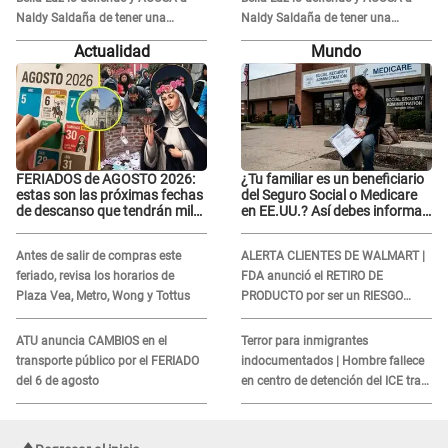
Naldy Saldaña de tener una
Naldy Saldaña de tener una
relación con él y otros integrantes
relación con él y otros integrantes
Actualidad
Mundo
FERIADOS de AGOSTO 2026:
¿Tu familiar es un beneficiario
estas son las próximas fechas
del Seguro Social o Medicare
de descanso que tendrán miles
en EE.UU.? Así debes informar
de peruanos
sobre su muerte para EVITAR
COBROS
Antes de salir de compras este
ALERTA CLIENTES DE WALMART |
feriado, revisa los horarios de
FDA anunció el RETIRO DE
Plaza Vea, Metro, Wong y Tottus
PRODUCTO por ser un RIESGO
MORTAL para consumidores: ¿Cuál
es?
ATU anuncia CAMBIOS en el
Terror para inmigrantes
transporte público por el FERIADO
indocumentados | Hombre fallece
del 6 de agosto
en centro de detención del ICE tras
sufrir una "emergencia médica"