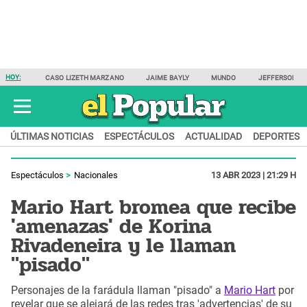
HOY:
CASO LIZETH MARZANO
JAIME BAYLY
MUNDO
JEFFERSON F
ÚLTIMAS NOTICIAS
ESPECTÁCULOS
ACTUALIDAD
DEPORTES
Espectáculos
Nacionales
13 ABR 2023 | 21:29 H
Mario Hart bromea que recibe
'amenazas' de Korina
Rivadeneira y le llaman
"pisado"
Personajes de la farádula llaman "pisado" a
Mario Hart
por
revelar que se alejará de las redes tras 'advertencias' de su