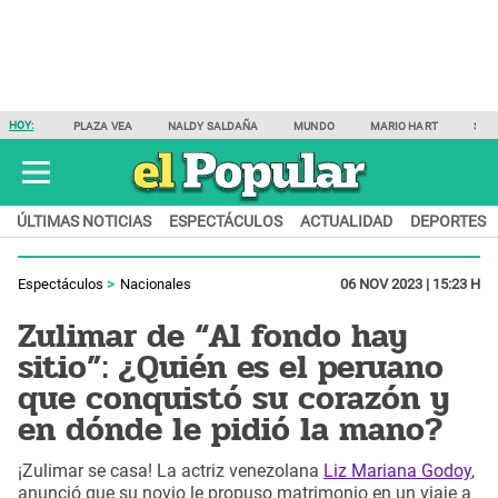
HOY:
PLAZA VEA
NALDY SALDAÑA
MUNDO
MARIO HART
SAM
ÚLTIMAS NOTICIAS
ESPECTÁCULOS
ACTUALIDAD
DEPORTES
Espectáculos
Nacionales
06 NOV 2023 | 15:23 H
Zulimar de “Al fondo hay
sitio”: ¿Quién es el peruano
que conquistó su corazón y
en dónde le pidió la mano?
¡Zulimar se casa! La actriz venezolana
Liz Mariana Godoy
,
anunció que su novio le propuso matrimonio en un viaje a