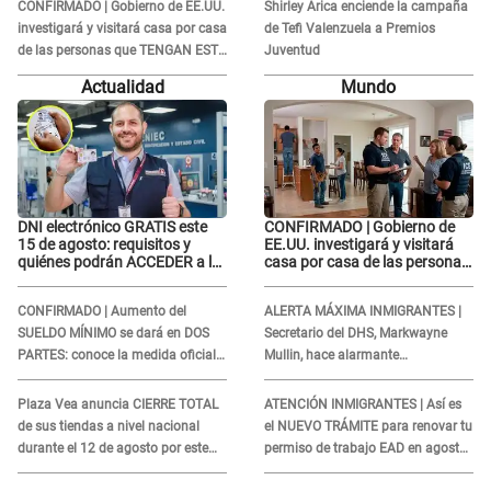
RENUNCIA A SU PODCAST
CONFIRMADO | Gobierno de EE.UU.
Shirley Arica enciende la campaña
investigará y visitará casa por casa
de Tefi Valenzuela a Premios
de las personas que TENGAN ESTE
Juventud
TRABAJO
Actualidad
Mundo
DNI electrónico GRATIS este
CONFIRMADO | Gobierno de
15 de agosto: requisitos y
EE.UU. investigará y visitará
quiénes podrán ACCEDER a la
casa por casa de las personas
campaña
que TENGAN ESTE TRABAJO
CONFIRMADO | Aumento del
ALERTA MÁXIMA INMIGRANTES |
SUELDO MÍNIMO se dará en DOS
Secretario del DHS, Markwayne
PARTES: conoce la medida oficial
Mullin, hace alarmante
del Ministerio de Economía
declaración: "Ahora vamos por
ellos"
Plaza Vea anuncia CIERRE TOTAL
ATENCIÓN INMIGRANTES | Así es
de sus tiendas a nivel nacional
el NUEVO TRÁMITE para renovar tu
durante el 12 de agosto por este
permiso de trabajo EAD en agosto
MOTIVO
del 2026