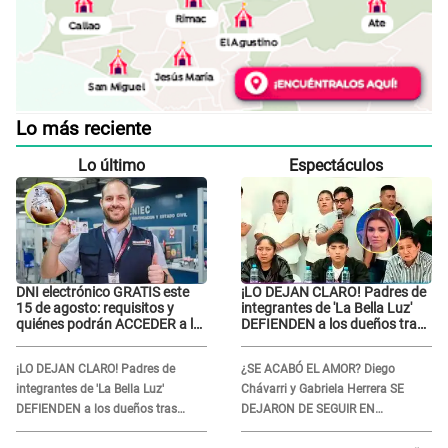
Lo más reciente
Lo último
Espectáculos
DNI electrónico GRATIS este
¡LO DEJAN CLARO! Padres de
15 de agosto: requisitos y
integrantes de 'La Bella Luz'
quiénes podrán ACCEDER a la
DEFIENDEN a los dueños tras
campaña
denuncia: “Nunca vimos
nada...”
¡LO DEJAN CLARO! Padres de
¿SE ACABÓ EL AMOR? Diego
integrantes de 'La Bella Luz'
Chávarri y Gabriela Herrera SE
DEFIENDEN a los dueños tras
DEJARON DE SEGUIR EN
denuncia: “Nunca vimos nada...”
INSTAGRAM y él ANUNCIÓ SU