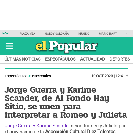
HOY:
PLAZA VEA
NALDY SALDAÑA
MUNDO
MARIO HART
SAM
ÚLTIMAS NOTICIAS
ESPECTÁCULOS
ACTUALIDAD
DEPORTES
Espectáculos
Nacionales
10 OCT 2023 | 12:41 H
Jorge Guerra y Karime
Scander, de Al Fondo Hay
Sitio, se unen para
interpretar a Romeo y Julieta
Jorge Guerra y Karime Scander
serán Romeo y Julieta por
el aniversario de la
Asociación Cultural Diez Talentos
.