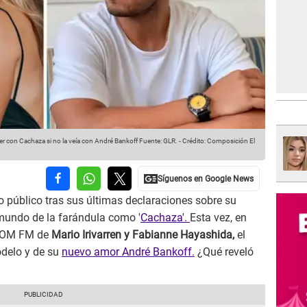
ver con Cachaza si no la veía con André Bankoff
Fuente: GLR.
-
Crédito: Composición El
o público tras sus últimas declaraciones sobre su
mundo de la farándula como '
Cachaza'.
Esta vez, en
 COM FM de
Mario Irivarren y Fabianne Hayashida,
el
odelo y de su
nuevo amor André Bankoff.
¿Qué reveló