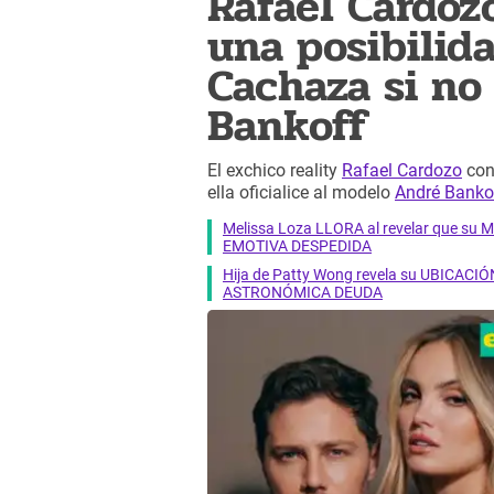
Rafael Cardoz
una posibilid
Cachaza si no
Bankoff
El exchico reality
Rafael Cardozo
con
ella oficialice al modelo
André Banko
Melissa Loza LLORA al revelar que su M
EMOTIVA DESPEDIDA
Hija de Patty Wong revela su UBICACIÓN
ASTRONÓMICA DEUDA