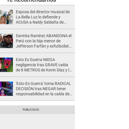
Esposa del director musical de
La Bella Luz lo defiende y
ACUSA a Naldy Saldaña de
tener una relación con él y
otros integrantes
Darinka Ramírez ABANDONA el
Perú con la hija menor de
Jefferson Farfán y exfutbolista
REACCIONA: "A ti que..."
Esto Es Guerra NIEGA
negligencia tras GRAVE caída
de 8 METROS de Kevin Díaz y lo
SEÑALAN: "No adoptó la
postura correcta"
'Esto Es Guerra' toma RADICAL
DECISIÓN tras NEGAR tener
responsabilidad en la caída de
Kevin Díaz desde 8 metros de
altura