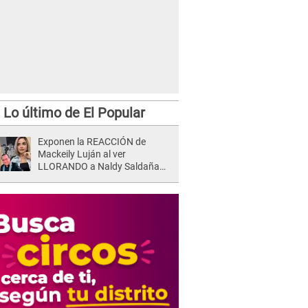
Lo último de El Popular
Exponen la REACCIÓN de
Mackeily Luján al ver
LLORANDO a Naldy Saldaña
tras AGRESIÓN de director de
'La Bella Luz': Esto hizo