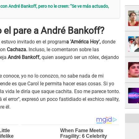
on André Bankoff, pero no le creen: “Se ve más actuado,
 el pare a André Bankoff?
estuvo invitado en el program
a 'América Hoy',
donde
 con
Cachaza.
Incluso, le comentaron sobre las
reja
André Bankoff,
quien aseguró ser un rólex, dejando
 me conoce, yo no lo conozco, no sabe nada de mi
ende es que Carol le permita hacer esas cosas. Si yo
la vida le diría que saque cachita. Eso me parece tonto.
 el error", expresó un poco fastidiado el exchico reality,
e él.