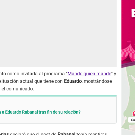
ntó como invitada al programa "
Mande quien mande
" y
 situación actual que tiene con
Eduardo
, mostrándose
en el comunicado.
a a Eduardo Rabanal tras fin de su relación?
Arias
declaró que el post de
Rabanal
tenía mentiras,