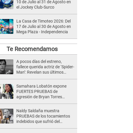
10 de Julio al 31 de Agosto en
el Jockey Club-Surco
La Casa de Timoteo 2026: Del
17 de Julio al 30 de Agosto en
Mega Plaza - Independencia
Te Recomendamos
A pocos días del estreno,
fallece querida actriz de ‘Spider-
Man’: Revelan sus últimos
momentos de vida
Samahara Lobatón expone
FUERTES PRUEBAS de
agresión de Bryan Torres
delante de sus hijos: "¡Nunca
más te voy a permitir!
Naldy Saldaña muestra
PRUEBAS de los tocamientos
indebidos que sufrió del
director de La Bella Luz y SE
QUIEBRA: "Estaba asustada"