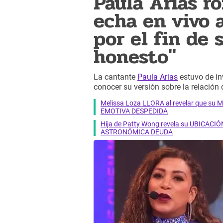
Paula Arias r
echa en vivo 
por el fin de 
honesto"
La cantante
Paula Arias
estuvo de in
conocer su versión sobre la relación
Melissa Loza LLORA al revelar que su M
EMOTIVA DESPEDIDA
Hija de Patty Wong revela su UBICACIÓN
ASTRONÓMICA DEUDA