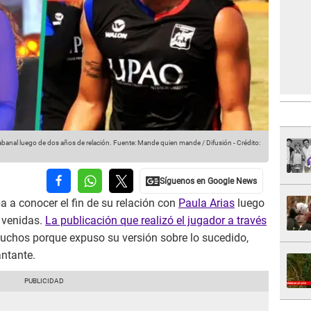
Rabanal luego de dos años de relación.
Fuente: Mande quien mande / Difusión
-
Crédito:
 a conocer el fin de su relación con
Paula Arias
luego
y venidas.
La publicación que realizó el jugador a través
uchos porque expuso su versión sobre lo sucedido,
antante.