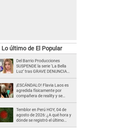
Lo último de El Popular
Del Barrio Producciones
SUSPENDE la serie ‘La Bella
Luz’ tras GRAVE DENUNCIA
contra el director musical César
Sánchez Chavesta: "No
¡ESCÁNDALO! Flavia Laos es
podemos..."
agredida físicamente por
compañera de reality y se
desata PELEA en vivo: "¡Qué te
pasa!"
Temblor en Perú HOY, 04 de
agosto de 2026: ¿A qué hora y
dónde se registró el último
sismo, según IGP?