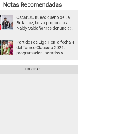
Notas Recomendadas
Óscar Jr., nuevo dueño de La
Bella Luz, lanza propuesta a
Naldy Saldaña tras denuncia:
“Va a haber otro tipo de ley”
Partidos de Liga 1 en la fecha 4
del Torneo Clausura 2026:
programación, horarios y
dónde ver