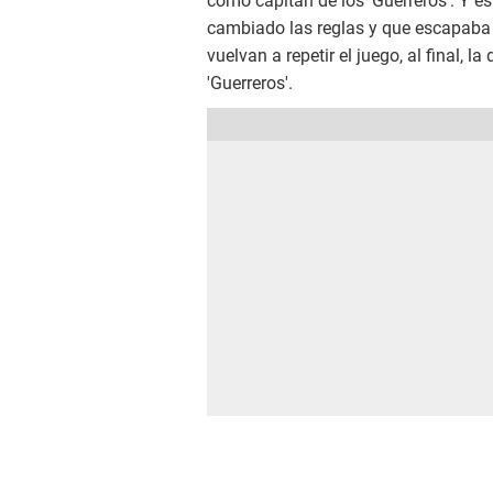
como capitán de los 'Guerreros'. Y es
cambiado las reglas y que escapaba
vuelvan a repetir el juego, al final, l
'Guerreros'.