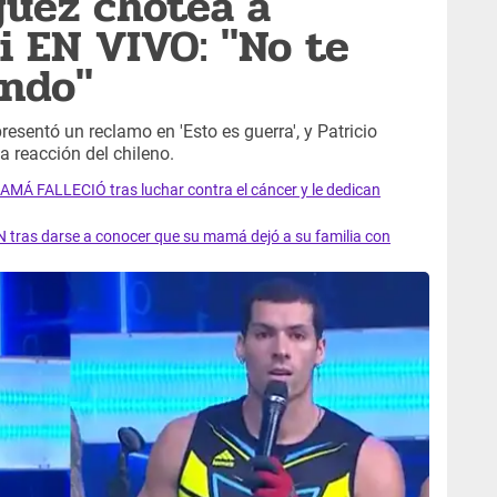
guez chotea a
i EN VIVO: "No te
ando"
esentó un reclamo en 'Esto es guerra', y Patricio
a reacción del chileno.
AMÁ FALLECIÓ tras luchar contra el cáncer y le dedican
 tras darse a conocer que su mamá dejó a su familia con