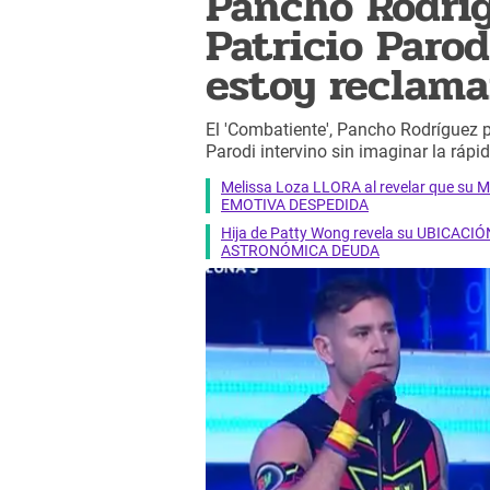
Pancho Rodrí
Patricio Parod
estoy reclam
El 'Combatiente', Pancho Rodríguez pr
Parodi intervino sin imaginar la rápid
Melissa Loza LLORA al revelar que su M
EMOTIVA DESPEDIDA
Hija de Patty Wong revela su UBICACIÓN
ASTRONÓMICA DEUDA