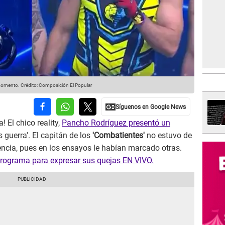
 momento.
Crédito: Composición El Popular
! El chico reality,
Pancho Rodríguez presentó un
s guerra'. El capitán de los
'Combatientes'
no estuvo de
encia, pues en los ensayos le habían marcado otras.
 programa para expresar sus quejas EN VIVO.