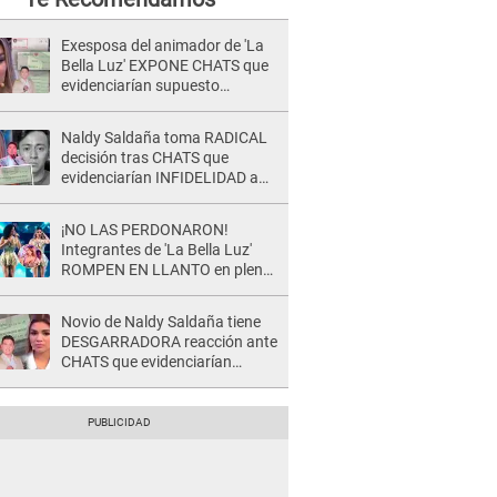
Exesposa del animador de 'La
Bella Luz' EXPONE CHATS que
evidenciarían supuesto
romance clandestino con Naldy
Saldaña, pese a tener pareja
Naldy Saldaña toma RADICAL
decisión tras CHATS que
evidenciarían INFIDELIDAD a
su novio con animador de 'La
Bella Luz': "Un día..."
¡NO LAS PERDONARON!
Integrantes de 'La Bella Luz'
ROMPEN EN LLANTO en pleno
concierto y reciben FUERTES
CRÍTICAS: “La víctima ...”
Novio de Naldy Saldaña tiene
DESGARRADORA reacción ante
CHATS que evidenciarían
INFIDELIDAD con animador de
'La Bella Luz': "Se puso..."