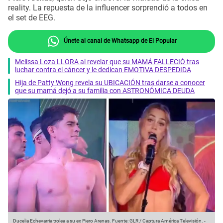
reality. La repuesta de la influencer sorprendió a todos en
el set de EEG.
Únete al canal de Whatsapp de El Popular
Melissa Loza LLORA al revelar que su MAMÁ FALLECIÓ tras
luchar contra el cáncer y le dedican EMOTIVA DESPEDIDA
Hija de Patty Wong revela su UBICACIÓN tras darse a conocer
que su mamá dejó a su familia con ASTRONÓMICA DEUDA
Ducelia Echevarria trolea a su ex Piero Arenas.
Fuente: GLR / Captura América Televisión.
-