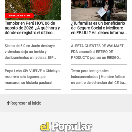
Temblor en Perú HOY, 06 de
¿Tu familiar es un beneficiario
agosto de 2026: ¿A qué hora y
del Seguro Social o Medicare
dónde se registró el último
en EE.UU.? Así debes informar
sismo, según IGP?
sobre su muerte para EVITAR
COBROS
Sismo de 5.0 en Junín destruye
ALERTA CLIENTES DE WALMART |
viviendas, deja un herido y
FDA anunció el RETIRO DE
deslizamientos en laderas: IGP
PRODUCTO por ser un RIESGO
alerta sobre posibles réplicas
MORTAL para consumidores: ¿Cuál
es?
Papa León XIV VUELVE a Chiclayo:
Terror para inmigrantes
recorrerá seis lugares que
indocumentados | Hombre fallece
marcaron su historia pastoral
en centro de detención del ICE tras
sufrir una "emergencia médica"
Regresar al inicio