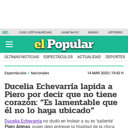
HOY:
CASO LIZETH MARZANO
JAIME BAYLY
MUNDO
JEFFERSON F
ÚLTIMAS NOTICIAS
ESPECTÁCULOS
ACTUALIDAD
DEPORTES
Espectáculos
Nacionales
14 MAR 2023 | 19:42 H
Ducelia Echevarría lapida a
Piero por decir que no tiene
corazón: “Es lamentable que
él no lo haya ubicado”
Ducelia Echevarría
no dudó en trolear a su ex 'saliente'
Piero Arenas
, quien dejó entrever la frialdad de la chica