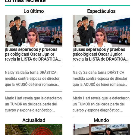
Lo más reciente
Lo último
Espectáculos
¡Buses separados y pruebas
¡Buses separados y pruebas
psicológicas! Óscar Junior
psicológicas! Óscar Junior
revela la LISTA de DRÁSTICAS
revela la LISTA de DRÁSTICAS
medidas para prevenir acoso
medidas para prevenir acoso
en 'La Bella Luz' tras caso
en 'La Bella Luz' tras caso
Naldy Saldaña toma DRÁSTICA
Naldy Saldaña toma DRÁSTICA
Naldy Saldaña
Naldy Saldaña
medida contra esposa de director
medida contra esposa de director
que la ACUSÓ de tener romance
que la ACUSÓ de tener romance
con él: "Muy triste..."
con él: "Muy triste..."
Mario Hart revela que le detectaron
Mario Hart revela que le detectaron
un TUMOR en delicada parte del
un TUMOR en delicada parte del
cuerpo y expone diagnóstico:
cuerpo y expone diagnóstico:
"Dolores muy fuertes..."
"Dolores muy fuertes..."
Actualidad
Mundo