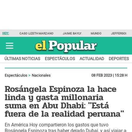
HOY:
CASO LIZETH MARZANO
JAIME BAYLY
MUNDO
JEFFERSON F
ÚLTIMAS NOTICIAS
ESPECTÁCULOS
ACTUALIDAD
DEPORTES
Espectáculos
Nacionales
08 FEB 2023 | 15:28 H
Rosángela Espinoza la hace
linda y gasta millonaria
suma en Abu Dhabi: "Está
fuera de la realidad peruana"
En América Hoy compartieron los gastos que tuvo
Rosángela Espinoza tras haber dejado Dubai, y así viajar a