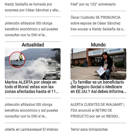
Naldy Saldaña es tomada por
Fest" por su 102° aniversario
sorpresa por César Sánchez y ella
evidencia su REACCIÓN: Le agarró
Óscar Custodio SE PRONUNCIA
la mano
¡Atención afiliados! SIS otorga
sobre esposa de César Sánchez
beneficio económico y así puedes
tras acusar a Naldy Saldaña de ser
consultar con tu DNI si te
PAREJA del músico: "Lo dejo en
corresponde
manos de la justicia"
Actualidad
Mundo
Marina ALERTA por oleaje en
¿Tu familiar es un beneficiario
todo el litoral: estas son las
del Seguro Social o Medicare
zonas afectadas hasta el 11
en EE.UU.? Así debes informar
de agosto
sobre su muerte para EVITAR
COBROS
¡Atención afiliados! SIS otorga
ALERTA CLIENTES DE WALMART |
beneficio económico y así puedes
FDA anunció el RETIRO DE
consultar con tu DNI si te
PRODUCTO por ser un RIESGO
corresponde
MORTAL para consumidores: ¿Cuál
es?
¡Alerta en Lambayeque! El intenso
Terror para inmigrantes