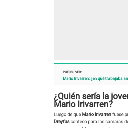
PUEDES VER:
Mario Irivarren: ¿en qué trabajaba an
¿Quién sería la jov
Mario Irivarren?
Luego de que
Mario Irivarren
fuese pr
Dreyfus
confesó para las cámaras de