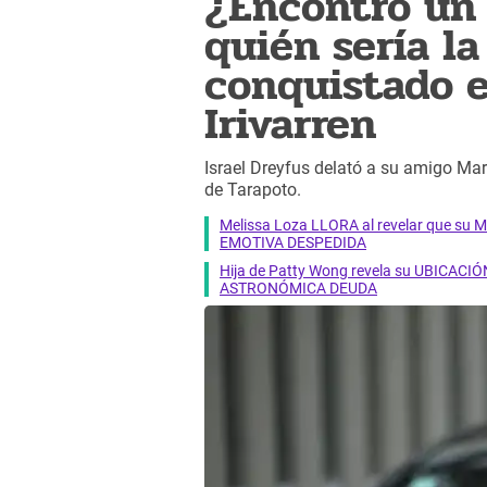
¿Encontró un
quién sería l
conquistado e
Irivarren
Israel Dreyfus delató a su amigo Mari
de Tarapoto.
Melissa Loza LLORA al revelar que su M
EMOTIVA DESPEDIDA
Hija de Patty Wong revela su UBICACIÓN
ASTRONÓMICA DEUDA