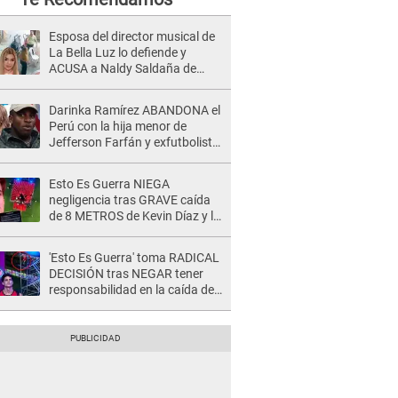
Esposa del director musical de
La Bella Luz lo defiende y
ACUSA a Naldy Saldaña de
tener una relación con él y
otros integrantes
Darinka Ramírez ABANDONA el
Perú con la hija menor de
Jefferson Farfán y exfutbolista
REACCIONA: "A ti que..."
Esto Es Guerra NIEGA
negligencia tras GRAVE caída
de 8 METROS de Kevin Díaz y lo
SEÑALAN: "No adoptó la
postura correcta"
'Esto Es Guerra' toma RADICAL
DECISIÓN tras NEGAR tener
responsabilidad en la caída de
Kevin Díaz desde 8 metros de
altura