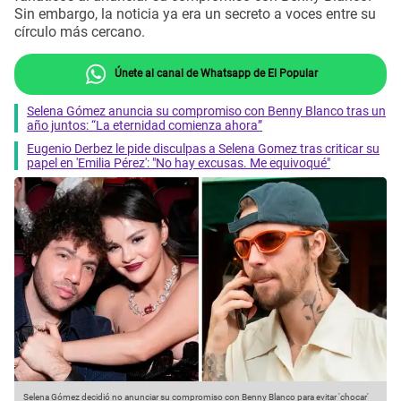
Sin embargo, la noticia ya era un secreto a voces entre su
círculo más cercano.
Únete al canal de Whatsapp de El Popular
Selena Gómez anuncia su compromiso con Benny Blanco tras un
año juntos: “La eternidad comienza ahora”
Eugenio Derbez le pide disculpas a Selena Gomez tras criticar su
papel en 'Emilia Pérez': "No hay excusas. Me equivoqué"
Selena Gómez decidió no anunciar su compromiso con Benny Blanco para evitar 'chocar'