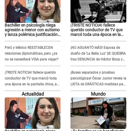
Bachiller en psicología niega
¡TRISTE NOTICIA! fallece
agresión a menor con autismo
querido conductor de TV que
y lanza polémica justificación:
marcó toda una época en la
"Defenderme ante..."
pantalla chica, así fue su
repentino adiós
Perú y México REESTABLECEN
¡NO AGUANTÓ MÁS! Esposa de
relaciones diplomáticas, pero ¿ya
dueño de ‘La Bella Luz’ SE QUIEBRA
no se necesitará VISA para viajar?
tras DENUNCIA de Héctor Boza y
ARREMETE contra Claudia Salazar
¡TRISTE NOTICIA! fallece querido
¡Buses separados y pruebas
conductor de TV que marcó toda
psicológicas! Óscar Junior revela la
una época en la pantalla chica, así
LISTA de DRÁSTICAS medidas para
fue su repentino adiós
prevenir acoso en 'La Bella Luz' tras
Actualidad
Mundo
caso Naldy Saldaña