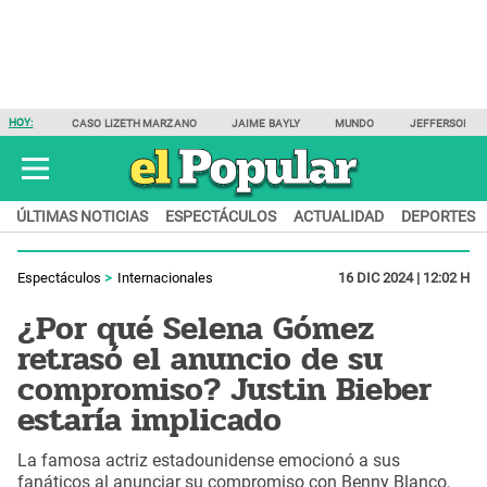
HOY:
CASO LIZETH MARZANO
JAIME BAYLY
MUNDO
JEFFERSON F
ÚLTIMAS NOTICIAS
ESPECTÁCULOS
ACTUALIDAD
DEPORTES
Espectáculos
Internacionales
16 DIC 2024 | 12:02 H
¿Por qué Selena Gómez
retrasó el anuncio de su
compromiso? Justin Bieber
estaría implicado
La famosa actriz estadounidense emocionó a sus
fanáticos al anunciar su compromiso con Benny Blanco.