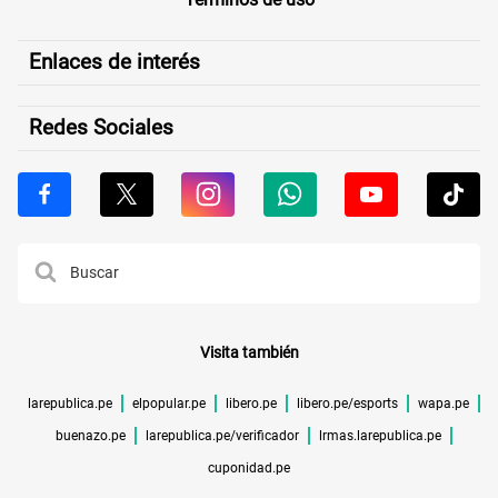
Enlaces de interés
Redes Sociales
Visita también
larepublica.pe
elpopular.pe
libero.pe
libero.pe/esports
wapa.pe
buenazo.pe
larepublica.pe/verificador
lrmas.larepublica.pe
cuponidad.pe