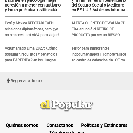
Bachiller en psicología niega
¿Tu familiar es un beneficiario
agresión a menor con autismo
del Seguro Social o Medicare
y lanza polémica justificación:
en EE.UU.? Así debes informar
"Defenderme ante..."
sobre su muerte para EVITAR
COBROS
Perú y México REESTABLECEN
ALERTA CLIENTES DE WALMART |
relaciones diplomáticas, pero ¿ya
FDA anunció el RETIRO DE
no se necesitará VISA para viajar?
PRODUCTO por ser un RIESGO
MORTAL para consumidores: ¿Cuál
es?
Voluntariado Lima 2027: ¿Cómo
Terror para inmigrantes
postular?, requisitos y beneficios
indocumentados | Hombre fallece
para PARTICIPAR en los Juegos
en centro de detención del ICE tras
Panamericanos
sufrir una "emergencia médica"
Regresar al inicio
Quiénes somos
Contáctanos
Políticas y Estándares
Términos de uso