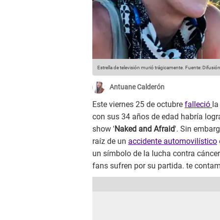
Estrella de televisión murió trágicamente.
Fuente: Difusió
Antuane Calderón
Este viernes 25 de octubre
falleció
la
con sus 34 años de edad habría lograd
show '
Naked and Afraid
'. Sin embarg
raíz de un
accidente automovilístico
un símbolo de la lucha contra cáncer
fans sufren por su partida. te cont