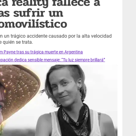
 reality fallece a
as sufrir un
omovilístico
en un trágico accidente causado por la alta velocidad
 quién se trata.
iam Payne tras su trágica muerte en Argentina
upación dedica sensible mensaje: “Tu luz siempre brillará”