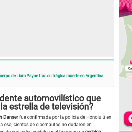
 cuerpo de Liam Payne tras su trágica muerte en Argentina
dente automovilístico que
a estrella de televisión?
h Danser
fue confirmada por la policía de Honolulú en
 a eso, cientos de cibernautas no dudaron en
vés de sus redes sociales y el hermano de
exchica