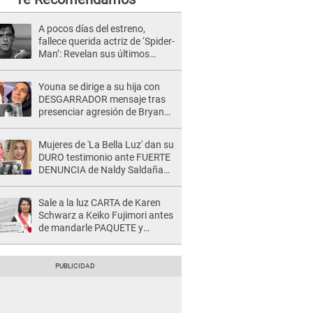
A pocos días del estreno,
fallece querida actriz de ‘Spider-
Man’: Revelan sus últimos
momentos de vida
Youna se dirige a su hija con
DESGARRADOR mensaje tras
presenciar agresión de Bryan
Torres a Samahara Lobatón:
"Perdóname mi amor"
Mujeres de 'La Bella Luz' dan su
DURO testimonio ante FUERTE
DENUNCIA de Naldy Saldaña
contra director: "Cualquier
acusación de apañamiento..."
Sale a la luz CARTA de Karen
Schwarz a Keiko Fujimori antes
de mandarle PAQUETE y
revelan intermediario: "En el
cargo..."