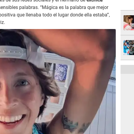
nsibles palabras. “Mágica es la palabra que mejor
ositiva que llenaba todo el lugar donde ella estaba”,
iz.