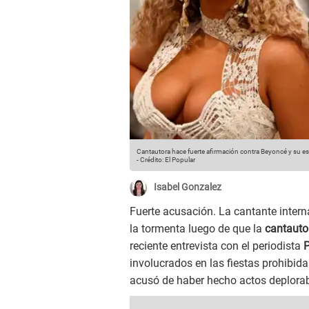
Cantautora hace fuerte afirmación contra Beyoncé y su es
-
Crédito: El Popular
Isabel Gonzalez
Fuerte acusación. La cantante inter
la tormenta luego de que la
cantauto
reciente entrevista con el periodista
P
involucrados en las fiestas prohibid
acusó de haber hecho actos deplorab