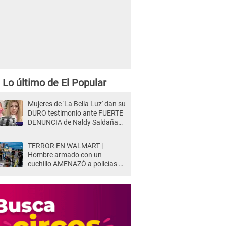
Lo último de El Popular
Mujeres de 'La Bella Luz' dan su
DURO testimonio ante FUERTE
DENUNCIA de Naldy Saldaña
contra director: "Cualquier
acusación de apañamiento..."
TERROR EN WALMART |
Hombre armado con un
cuchillo AMENAZÓ a policías y
clientes: Este fue su INSÓLITO
FINAL