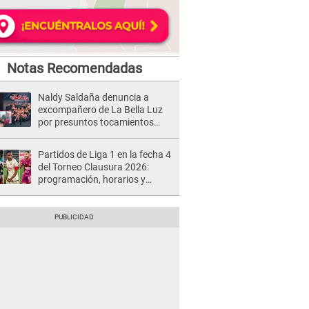
Notas Recomendadas
Naldy Saldaña denuncia a
excompañero de La Bella Luz
por presuntos tocamientos
indebidos e intento de besarla
Partidos de Liga 1 en la fecha 4
del Torneo Clausura 2026:
programación, horarios y
dónde ver