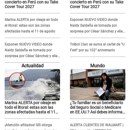
concierto en Perú con su Take
concierto en Perú con su Take
Cover Tour 2027
Cover Tour 2027
Marina ALERTA por oleaje en todo
Exponen NUEVO VIDEO donde
el litoral: estas son las zonas
Naldy Saldaña es tomada por
afectadas hasta el 11 de agosto
sorpresa por César Sánchez y ella
evidencia su REACCIÓN: Le agarró
la mano
Exponen NUEVO VIDEO donde
Trébol Clan se suma al cartel de "U
Naldy Saldaña es tomada por
Fest" por su 102° aniversario
sorpresa por César Sánchez y ella
evidencia su REACCIÓN: Le agarró
Actualidad
Mundo
la mano
Marina ALERTA por oleaje en
¿Tu familiar es un beneficiario
todo el litoral: estas son las
del Seguro Social o Medicare
zonas afectadas hasta el 11
en EE.UU.? Así debes informar
de agosto
sobre su muerte para EVITAR
COBROS
¡Atención afiliados! SIS otorga
ALERTA CLIENTES DE WALMART |