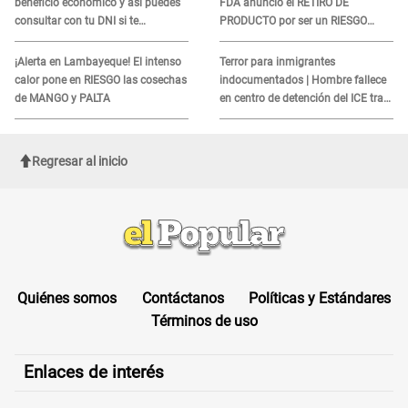
beneficio económico y así puedes
FDA anunció el RETIRO DE
consultar con tu DNI si te
PRODUCTO por ser un RIESGO
corresponde
MORTAL para consumidores: ¿Cuál
es?
¡Alerta en Lambayeque! El intenso
Terror para inmigrantes
calor pone en RIESGO las cosechas
indocumentados | Hombre fallece
de MANGO y PALTA
en centro de detención del ICE tras
sufrir una "emergencia médica"
Regresar al inicio
Quiénes somos
Contáctanos
Políticas y Estándares
Términos de uso
Enlaces de interés