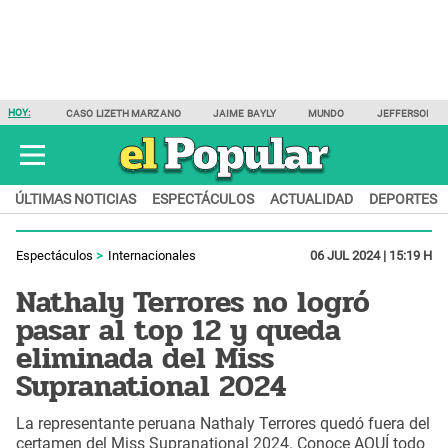
HOY:
CASO LIZETH MARZANO
JAIME BAYLY
MUNDO
JEFFERSON F
ÚLTIMAS NOTICIAS
ESPECTÁCULOS
ACTUALIDAD
DEPORTES
Espectáculos
Internacionales
06 JUL 2024 | 15:19 H
Nathaly Terrores no logró
pasar al top 12 y queda
eliminada del Miss
Supranational 2024
La representante peruana Nathaly Terrores quedó fuera del
certamen del Miss Supranational 2024. Conoce AQUÍ todo