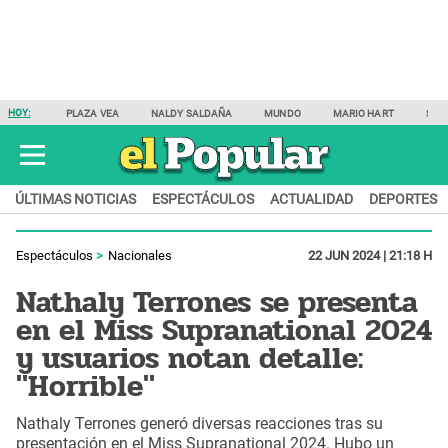
HOY:
PLAZA VEA
NALDY SALDAÑA
MUNDO
MARIO HART
SAM
ÚLTIMAS NOTICIAS
ESPECTÁCULOS
ACTUALIDAD
DEPORTES
Espectáculos
Nacionales
22 JUN 2024 | 21:18 H
Nathaly Terrones se presenta
en el Miss Supranational 2024
y usuarios notan detalle:
"Horrible"
Nathaly Terrones generó diversas reacciones tras su
presentación en el Miss Supranational 2024. Hubo un