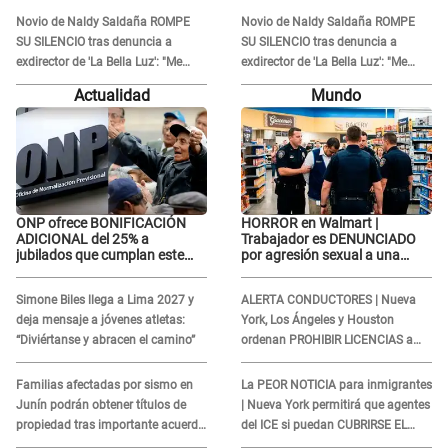
atacar a otra mujer"
atacar a otra mujer"
Novio de Naldy Saldaña ROMPE
Novio de Naldy Saldaña ROMPE
SU SILENCIO tras denuncia a
SU SILENCIO tras denuncia a
exdirector de 'La Bella Luz': "Me
exdirector de 'La Bella Luz': "Me
basta con que ella esté bien"
basta con que ella esté bien"
Actualidad
Mundo
ONP ofrece BONIFICACIÓN
HORROR en Walmart |
ADICIONAL del 25% a
Trabajador es DENUNCIADO
jubilados que cumplan este
por agresión sexual a una
REQUISITO: revisa si accedes
cliente y su respuesta
aquí
INDIGNÓ A TODOS
Simone Biles llega a Lima 2027 y
ALERTA CONDUCTORES | Nueva
deja mensaje a jóvenes atletas:
York, Los Ángeles y Houston
“Diviértanse y abracen el camino”
ordenan PROHIBIR LICENCIAS a
quienes no presenten ESTE
DOCUMENTO
Familias afectadas por sismo en
La PEOR NOTICIA para inmigrantes
Junín podrán obtener títulos de
| Nueva York permitirá que agentes
propiedad tras importante acuerdo
del ICE si puedan CUBRIRSE EL
de Cofopri
ROSTRO