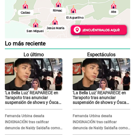
Lo más reciente
Lo último
Espectáculos
'La Bella Luz' REAPARECE en
'La Bella Luz' REAPARECE en
Tarapoto tras anunciar
Tarapoto tras anunciar
suspensión de shows y Óscar
suspensión de shows y Óscar
Junior se JUSTIFICA: "Por un
Junior se JUSTIFICA: "Por un
error no vamos a pagar todos"
error no vamos a pagar todos"
Fernanda Urbina desata
Fernanda Urbina desata
INDIGNACIÓN tras calificar
INDIGNACIÓN tras calificar
denuncia de Naldy Saldaña como
denuncia de Naldy Saldaña como
'acto bochornoso': "No es justo
'acto bochornoso': "No es justo