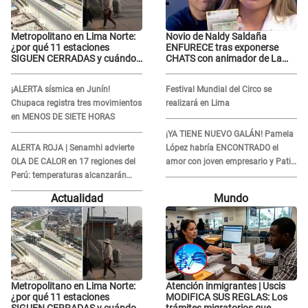
Metropolitano en Lima Norte:
Novio de Naldy Saldaña
¿por qué 11 estaciones
ENFURECE tras exponerse
SIGUEN CERRADAS y cuándo
CHATS con animador de La
funcionaría toda la
Bella Luz y ADVIERTE:
ampliación?
"Estúp@&# que cree que..."
¡ALERTA sísmica en Junín!
Festival Mundial del Circo se
Chupaca registra tres movimientos
realizará en Lima
en MENOS DE SIETE HORAS
¡YA TIENE NUEVO GALÁN! Pamela
ALERTA ROJA | Senamhi advierte
López habría ENCONTRADO el
OLA DE CALOR en 17 regiones del
amor con joven empresario y Pati
Perú: temperaturas alcanzarán
Lorena la ECHA en VIVO
hasta los 37 °C
Actualidad
Mundo
Metropolitano en Lima Norte:
Atención inmigrantes | Uscis
¿por qué 11 estaciones
MODIFICA SUS REGLAS: Los
SIGUEN CERRADAS y cuándo
trámites migratorios que