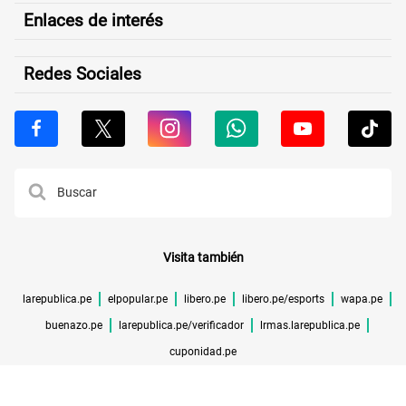
Enlaces de interés
Redes Sociales
Visita también
larepublica.pe
elpopular.pe
libero.pe
libero.pe/esports
wapa.pe
buenazo.pe
larepublica.pe/verificador
lrmas.larepublica.pe
cuponidad.pe
©TODOS LOS DERECHOS RESERVADOS -
2026