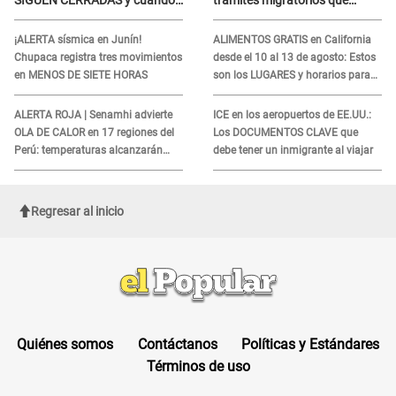
funcionaría toda la
podrían necesitar tu prueba de
ampliación?
ADN
¡ALERTA sísmica en Junín!
ALIMENTOS GRATIS en California
Chupaca registra tres movimientos
desde el 10 al 13 de agosto: Estos
en MENOS DE SIETE HORAS
son los LUGARES y horarios para
recibir la ayuda
ALERTA ROJA | Senamhi advierte
ICE en los aeropuertos de EE.UU.:
OLA DE CALOR en 17 regiones del
Los DOCUMENTOS CLAVE que
Perú: temperaturas alcanzarán
debe tener un inmigrante al viajar
hasta los 37 °C
Regresar al inicio
Quiénes somos
Contáctanos
Políticas y Estándares
Términos de uso