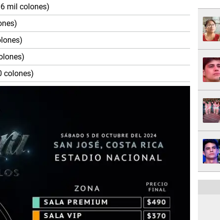
6 mil colones)
ones)
olones)
olones)
0 colones)