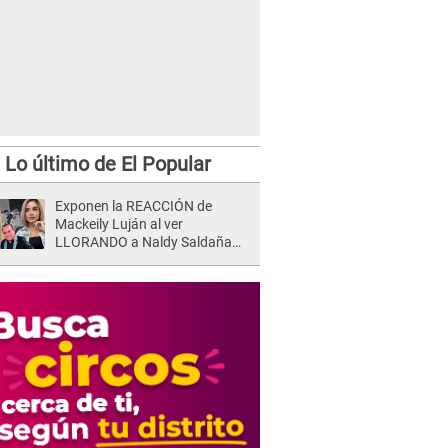
Lo último de El Popular
Exponen la REACCIÓN de
Mackeily Luján al ver
LLORANDO a Naldy Saldaña
tras AGRESIÓN de director de
'La Bella Luz': Esto hizo