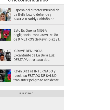
Esposa del director musical de
La Bella Luz lo defiende y
ACUSA a Naldy Saldaña de
tener una relación con él y
otros integrantes
Esto Es Guerra NIEGA
negligencia tras GRAVE caída
de 8 METROS de Kevin Díaz y lo
SEÑALAN: "No adoptó la
postura correcta"
¡GRAVE DENUNCIA!
Excantante de La Bella Luz
DESTAPA otro caso de
presunto acoso y pide
PROTECCIÓN por temor a
Kevin Díaz es INTERNADO y
represalias: "Yo siempre..."
revela su ESTADO DE SALUD
tras sufrir peligroso accidente
en 'EEG' y caer desde altura de
ocho metros