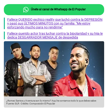
Únete al canal de Whatsapp de El Popular
Fallece QUERIDO exchico reality que luchó contra la DEPRESIÓN
y pasó sus ÚLTIMOS MINUTOS con su familia: "Me estoy
esforzando mucho para no rendirme"
Fallece querido actor tras luchar contra la bipolaridad y su hija le
dedica DESGARRADOR MENSAJE de despedida
¿Romeo Santos y Aventura son lo mismo? Aquí te contamos todo lo que debes saber.
Fuente: GLR
-
Crédito: Composición El Popular