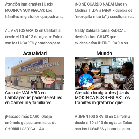
ENFRENTAMIENTO con
la ECHA en VIVO
Atención inmigrantes | Uscis
¡NO SE GUARDÓ NADA! Magaly
Gabriel Moisés: “Gracias”
MODIFICA SUS REGLAS: Los
Medina TILDA a Milett Figueroa de
trámites migratorios que podrían
“mosquita muerta” y cuestiona su
necesitar tu prueba de ADN
RECONCILIACIÓN con Marcelo
Tinelli en TV argentina
ALIMENTOS GRATIS en California
Naldy Saldaña toma RADICAL
desde el 10 al 13 de agosto: Estos
decisión tras CHATS que
son los LUGARES y horarios para
evidenciarían INFIDELIDAD a su
recibir la ayuda
novio con animador de 'La Bella
Actualidad
Mundo
Luz': "Un día..."
Caso de MALARIA en
Atención inmigrantes | Uscis
Lambayeque: paciente estuvo
MODIFICA SUS REGLAS: Los
en Camerún y familiares
trámites migratorios que
denuncian demora en
podrían necesitar tu prueba de
tratamiento
ADN
¡Pescado más CARO! Oleaje
ALIMENTOS GRATIS en California
anómalo golpea terminales de
desde el 10 al 13 de agosto: Estos
CHORRILLOS Y CALLAO
son los LUGARES y horarios para
recibir la ayuda