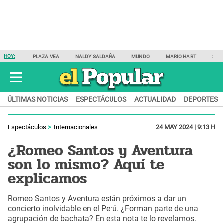
HOY:
PLAZA VEA
NALDY SALDAÑA
MUNDO
MARIO HART
SAM
ÚLTIMAS NOTICIAS
ESPECTÁCULOS
ACTUALIDAD
DEPORTES
Espectáculos
Internacionales
24 MAY 2024 | 9:13 H
¿Romeo Santos y Aventura
son lo mismo? Aquí te
explicamos
Romeo Santos y Aventura están próximos a dar un
concierto inolvidable en el Perú. ¿Forman parte de una
agrupación de bachata? En esta nota te lo revelamos.