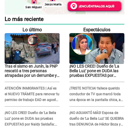
Lo más reciente
Lo último
Espectáculos
Tras el sismo en Junín, la PNP
¡NO LES CREE! Dueño de 'La
rescató a tres personas
Bella Luz' pone en DUDA las
atrapadas por un derrumbe y
pruebas EXPUESTAS por
reforzó los operativos de
Naldy Saldaña: “Quizá se han
emergencia
editado...”
ATENCIÓN INMIGRANTES | Así es
¡TRISTE NOTICIA! fallece querido
el NUEVO TRÁMITE para renovar tu
conductor de TV que marcó toda
permiso de trabajo EAD en agosto
una época en la pantalla chica, así
del 2026
fue su repentino adiós
¡NO LES CREE! Dueño de 'La Bella
¡NO AGUANTÓ MÁS! Esposa de
Luz' pone en DUDA las pruebas
dueño de ‘La Bella Luz’ SE QUIEBRA
EXPUESTAS por Naldy Saldaña:
tras DENUNCIA de Héctor Boza y