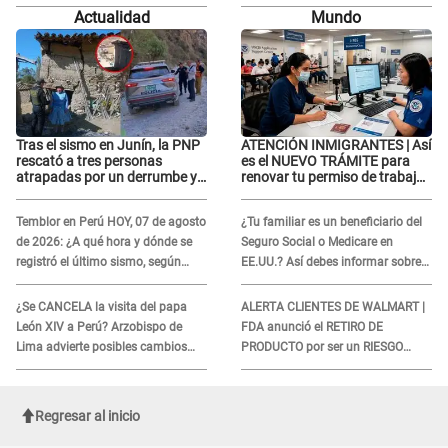
“Quizá se han editado...”
ARREMETE contra Claudia Salazar
Actualidad
Mundo
Tras el sismo en Junín, la PNP
ATENCIÓN INMIGRANTES | Así
rescató a tres personas
es el NUEVO TRÁMITE para
atrapadas por un derrumbe y
renovar tu permiso de trabajo
reforzó los operativos de
EAD en agosto del 2026
emergencia
Temblor en Perú HOY, 07 de agosto
¿Tu familiar es un beneficiario del
de 2026: ¿A qué hora y dónde se
Seguro Social o Medicare en
registró el último sismo, según
EE.UU.? Así debes informar sobre
IGP?
su muerte para EVITAR COBROS
¿Se CANCELA la visita del papa
ALERTA CLIENTES DE WALMART |
León XIV a Perú? Arzobispo de
FDA anunció el RETIRO DE
Lima advierte posibles cambios
PRODUCTO por ser un RIESGO
por fénomeno El Niño
MORTAL para consumidores: ¿Cuál
es?
Regresar al inicio