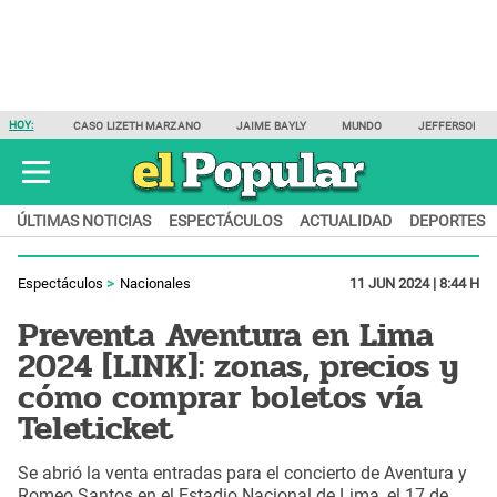
HOY:
CASO LIZETH MARZANO
JAIME BAYLY
MUNDO
JEFFERSON F
ÚLTIMAS NOTICIAS
ESPECTÁCULOS
ACTUALIDAD
DEPORTES
Espectáculos
Nacionales
11 JUN 2024 | 8:44 H
Preventa Aventura en Lima
2024 [LINK]: zonas, precios y
cómo comprar boletos vía
Teleticket
Se abrió la venta entradas para el concierto de Aventura y
Romeo Santos en el Estadio Nacional de Lima, el 17 de