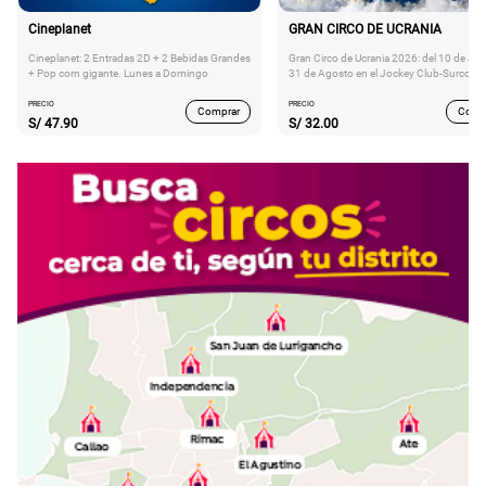
Cineplanet
GRAN CIRCO DE UCRANIA
Cineplanet: 2 Entradas 2D + 2 Bebidas Grandes
Gran Circo de Ucrania 2026: del 10 de Juli
+ Pop corn gigante. Lunes a Domingo
31 de Agosto en el Jockey Club-Surco
PRECIO
PRECIO
Comprar
Comp
S/
47.90
S/
32.00