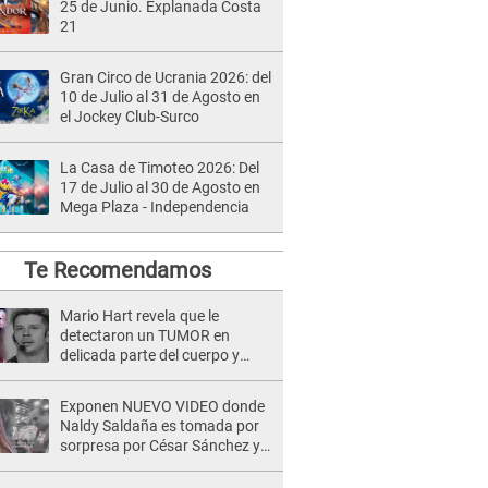
25 de Junio. Explanada Costa
21
Gran Circo de Ucrania 2026: del
10 de Julio al 31 de Agosto en
el Jockey Club-Surco
La Casa de Timoteo 2026: Del
17 de Julio al 30 de Agosto en
Mega Plaza - Independencia
Te Recomendamos
Mario Hart revela que le
detectaron un TUMOR en
delicada parte del cuerpo y
expone diagnóstico: "Dolores
muy fuertes..."
Exponen NUEVO VIDEO donde
Naldy Saldaña es tomada por
sorpresa por César Sánchez y
ella evidencia su REACCIÓN: Le
agarró la mano