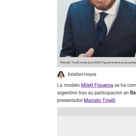
Marcelo Tinelli revela que Milett Figueroa tiene propuesta
Estefani Hoyos
La modelo
Milett Figueroa
se ha conv
argentino tras su participación en
Ba
presentador
Marcelo Tinelli
.