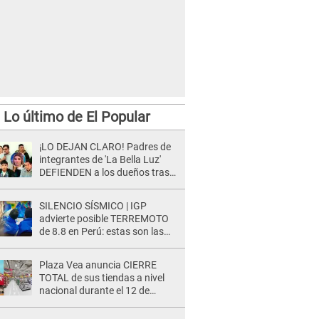
Lo último de El Popular
¡LO DEJAN CLARO! Padres de
integrantes de 'La Bella Luz'
DEFIENDEN a los dueños tras
denuncia: “Nunca vimos
nada...”
SILENCIO SÍSMICO | IGP
advierte posible TERREMOTO
de 8.8 en Perú: estas son las
zonas más expuestas
Plaza Vea anuncia CIERRE
TOTAL de sus tiendas a nivel
nacional durante el 12 de
agosto por este MOTIVO