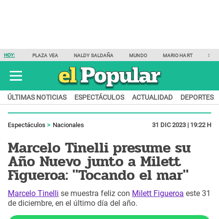
HOY:
PLAZA VEA
NALDY SALDAÑA
MUNDO
MARIO HART
SAM
ÚLTIMAS NOTICIAS
ESPECTÁCULOS
ACTUALIDAD
DEPORTES
Espectáculos
Nacionales
31 DIC 2023 | 19:22 H
Marcelo Tinelli presume su
Año Nuevo junto a Milett
Figueroa: "Tocando el mar"
Marcelo Tinelli
se muestra feliz con
Milett Figueroa
este 31
de diciembre, en el último día del año.