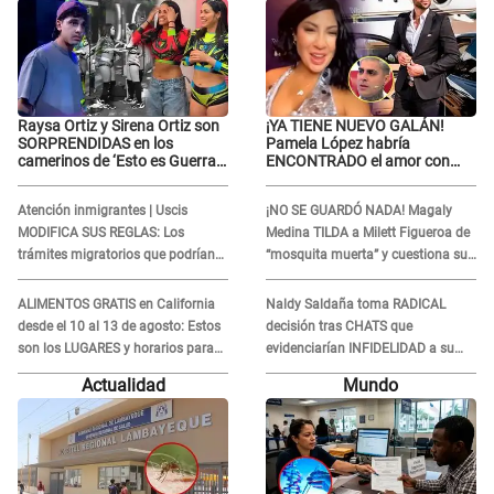
Raysa Ortiz y Sirena Ortiz son
¡YA TIENE NUEVO GALÁN!
SORPRENDIDAS en los
Pamela López habría
camerinos de ‘Esto es Guerra’
ENCONTRADO el amor con
tras FUERTE
joven empresario y Pati Lorena
ENFRENTAMIENTO con
la ECHA en VIVO
Atención inmigrantes | Uscis
¡NO SE GUARDÓ NADA! Magaly
Gabriel Moisés: “Gracias”
MODIFICA SUS REGLAS: Los
Medina TILDA a Milett Figueroa de
trámites migratorios que podrían
“mosquita muerta” y cuestiona su
necesitar tu prueba de ADN
RECONCILIACIÓN con Marcelo
Tinelli en TV argentina
ALIMENTOS GRATIS en California
Naldy Saldaña toma RADICAL
desde el 10 al 13 de agosto: Estos
decisión tras CHATS que
son los LUGARES y horarios para
evidenciarían INFIDELIDAD a su
recibir la ayuda
novio con animador de 'La Bella
Actualidad
Mundo
Luz': "Un día..."