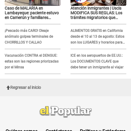
Caso de MALARIA en
Atención inmigrantes | Uscis
Lambayeque: paciente estuvo
MODIFICA SUS REGLAS: Los
en Camerún y familiares
trámites migratorios que
denuncian demora en
podrían necesitar tu prueba de
tratamiento
ADN
¡Pescado más CARO! Oleaje
ALIMENTOS GRATIS en California
anómalo golpea terminales de
desde el 10 al 13 de agosto: Estos
CHORRILLOS Y CALLAO
son los LUGARES y horarios para
recibir la ayuda
Vacunación CONTRA el DENGUE:
ICE en los aeropuertos de EE.UU.:
estas son las regiones priorizadas
Los DOCUMENTOS CLAVE que
por el Minsa
debe tener un inmigrante al viajar
Regresar al inicio