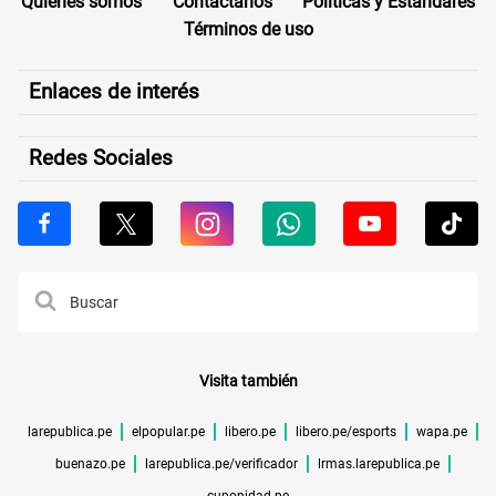
Quiénes somos
Contáctanos
Políticas y Estándares
Términos de uso
Enlaces de interés
Redes Sociales
Visita también
larepublica.pe
elpopular.pe
libero.pe
libero.pe/esports
wapa.pe
buenazo.pe
larepublica.pe/verificador
lrmas.larepublica.pe