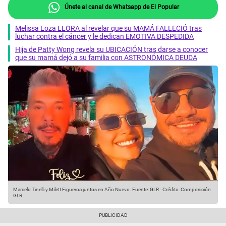
Únete al canal de Whatsapp de El Popular
Melissa Loza LLORA al revelar que su MAMÁ FALLECIÓ tras
luchar contra el cáncer y le dedican EMOTIVA DESPEDIDA
Hija de Patty Wong revela su UBICACIÓN tras darse a conocer
que su mamá dejó a su familia con ASTRONÓMICA DEUDA
Marcelo Tinelli y Milett Figueroa juntos en Año Nuevo.
Fuente: GLR
-
Crédito: Composición
GLR