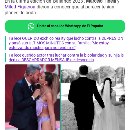
En la última edición de ‘Bailando 2023’,
Marcelo Tinelli
y
Milett Figueroa
dieron a conocer que al parecer tenían
planes de boda.
Únete al canal de Whatsapp de El Popular
Fallece QUERIDO exchico reality que luchó contra la DEPRESIÓN
y pasó sus ÚLTIMOS MINUTOS con su familia: "Me estoy
esforzando mucho para no rendirme"
Fallece querido actor tras luchar contra la bipolaridad y su hija le
dedica DESGARRADOR MENSAJE de despedida