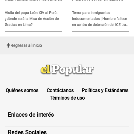
la República
MORTAL para consumidores: ¿Cuál
es?
Visita del papa León XIV al Perú:
Terror para inmigrantes
¿dónde será la Misa de Acción de
indocumentados | Hombre fallece
Gracias en Lima?
en centro de detención del ICE tras
sufrir una "emergencia médica"
Regresar al inicio
Quiénes somos
Contáctanos
Políticas y Estándares
Términos de uso
Enlaces de interés
Redes Sociales