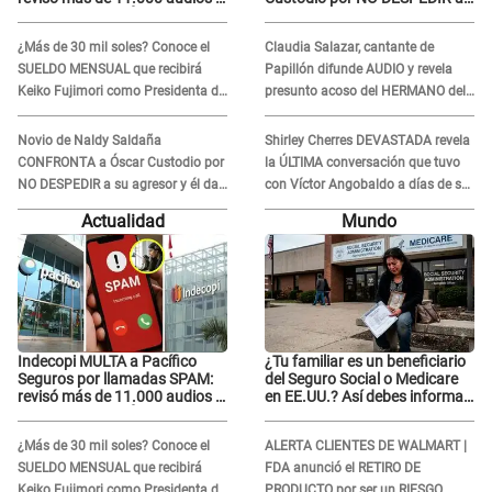
confirma SANCIÓN
su agresor y él da
INDIGNANTE respuesta:
¿Más de 30 mil soles? Conoce el
Claudia Salazar, cantante de
"Nadie me dice qué hacer"
SUELDO MENSUAL que recibirá
Papillón difunde AUDIO y revela
Keiko Fujimori como Presidenta de
presunto acoso del HERMANO del
la República
director musical de La Bella Luz:
"Me quedé asustada, en shock"
Novio de Naldy Saldaña
Shirley Cherres DEVASTADA revela
CONFRONTA a Óscar Custodio por
la ÚLTIMA conversación que tuvo
NO DESPEDIR a su agresor y él da
con Víctor Angobaldo a días de su
INDIGNANTE respuesta: "Nadie me
inesperada partida: "Hace dos
Actualidad
Mundo
dice qué hacer"
semanas"
Indecopi MULTA a Pacífico
¿Tu familiar es un beneficiario
Seguros por llamadas SPAM:
del Seguro Social o Medicare
revisó más de 11.000 audios y
en EE.UU.? Así debes informar
confirma SANCIÓN
sobre su muerte para EVITAR
COBROS
¿Más de 30 mil soles? Conoce el
ALERTA CLIENTES DE WALMART |
SUELDO MENSUAL que recibirá
FDA anunció el RETIRO DE
Keiko Fujimori como Presidenta de
PRODUCTO por ser un RIESGO