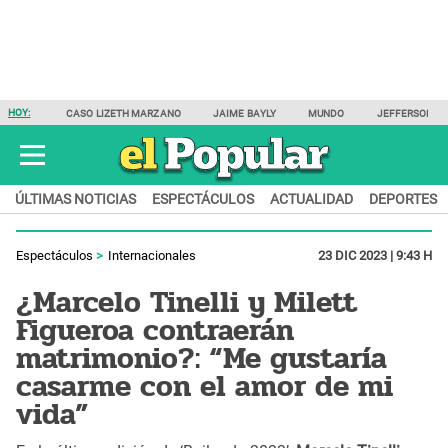
HOY:
CASO LIZETH MARZANO
JAIME BAYLY
MUNDO
JEFFERSON F
ÚLTIMAS NOTICIAS
ESPECTÁCULOS
ACTUALIDAD
DEPORTES
Espectáculos
Internacionales
23 DIC 2023 | 9:43 H
¿Marcelo Tinelli y Milett
Figueroa contraerán
matrimonio?: “Me gustaría
casarme con el amor de mi
vida”