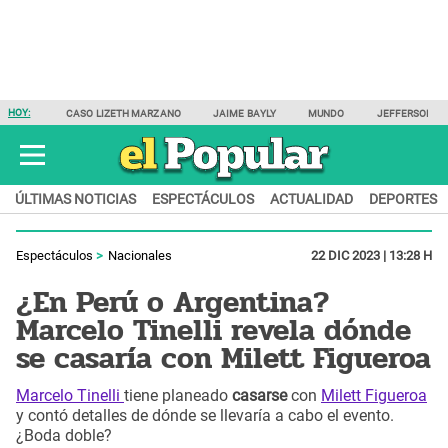
HOY:
CASO LIZETH MARZANO
JAIME BAYLY
MUNDO
JEFFERSON F
ÚLTIMAS NOTICIAS
ESPECTÁCULOS
ACTUALIDAD
DEPORTES
Espectáculos
Nacionales
22 DIC 2023 | 13:28 H
¿En Perú o Argentina?
Marcelo Tinelli revela dónde
se casaría con Milett Figueroa
Marcelo Tinelli
tiene planeado
casarse
con
Milett Figueroa
y contó detalles de dónde se llevaría a cabo el evento.
¿Boda doble?