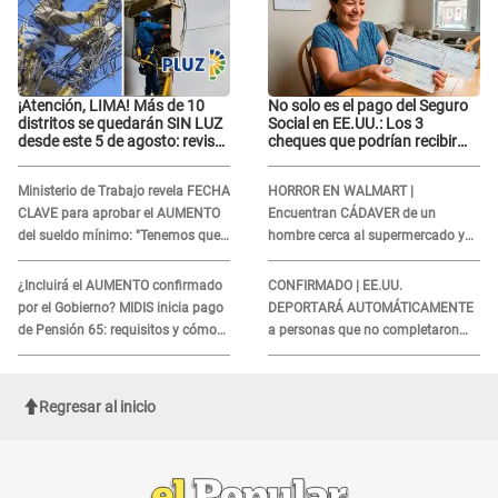
¡Atención, LIMA! Más de 10
No solo es el pago del Seguro
distritos se quedarán SIN LUZ
Social en EE.UU.: Los 3
desde este 5 de agosto: revisa
cheques que podrían recibir
si el tuyo está en la lista
millones de personas en
agosto
Ministerio de Trabajo revela FECHA
HORROR EN WALMART |
CLAVE para aprobar el AUMENTO
Encuentran CÁDAVER de un
del sueldo mínimo: "Tenemos que
hombre cerca al supermercado y
activar..."
esto reveló la autopsia que le
realizaron
¿Incluirá el AUMENTO confirmado
CONFIRMADO | EE.UU.
por el Gobierno? MIDIS inicia pago
DEPORTARÁ AUTOMÁTICAMENTE
de Pensión 65: requisitos y cómo
a personas que no completaron
obtener el beneficio economico
este formulario clave
Regresar al inicio