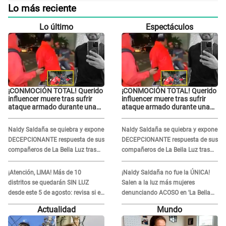
Lo más reciente
Lo último
Espectáculos
¡CONMOCIÓN TOTAL! Querido
¡CONMOCIÓN TOTAL! Querido
influencer muere tras sufrir
influencer muere tras sufrir
ataque armado durante una
ataque armado durante una
transmisión en vivo
transmisión en vivo
Naldy Saldaña se quiebra y expone
Naldy Saldaña se quiebra y expone
DECEPCIONANTE respuesta de sus
DECEPCIONANTE respuesta de sus
compañeros de La Bella Luz tras
compañeros de La Bella Luz tras
sufrir agresión: "Sabían lo que
sufrir agresión: "Sabían lo que
pasaba"
pasaba"
¡Atención, LIMA! Más de 10
¡Naldy Saldaña no fue la ÚNICA!
distritos se quedarán SIN LUZ
Salen a la luz más mujeres
desde este 5 de agosto: revisa si el
denunciando ACOSO en 'La Bella
tuyo está en la lista
Luz' por parte de director
Actualidad
Mundo