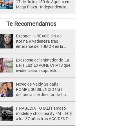
17 de Julio al 30 de Agosto en
Mega Plaza - Independencia
Te Recomendamos
Exponen la REACCIÓN de
Korina Rivadeneira tras
enterarse del TUMOR en la
cabeza de Mario Hart: "Ella
estaba muy..."
Exesposa del animador de 'La
Bella Luz' EXPONE CHATS que
evidenciarían supuesto
romance clandestino con Naldy
Saldaña, pese a tener pareja
Novio de Naldy Saldaña
ROMPE SU SILENCIO tras
denuncia a exdirector de 'La
Bella Luz': "Me basta con que
ella esté bien"
¡TRAGEDIA TOTAL! Famoso
modelo y chico reality FALLECE
a los 37 años tras ACCIDENTE
durante la grabación de un
comercial