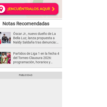
Notas Recomendadas
Óscar Jr., nuevo dueño de La
Bella Luz, lanza propuesta a
Naldy Saldaña tras denuncia:
“Va a haber otro tipo de ley”
Partidos de Liga 1 en la fecha 4
del Torneo Clausura 2026:
programación, horarios y
dónde ver