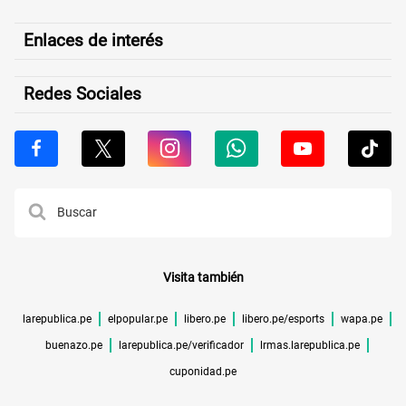
Enlaces de interés
Redes Sociales
Visita también
larepublica.pe
elpopular.pe
libero.pe
libero.pe/esports
wapa.pe
buenazo.pe
larepublica.pe/verificador
lrmas.larepublica.pe
cuponidad.pe